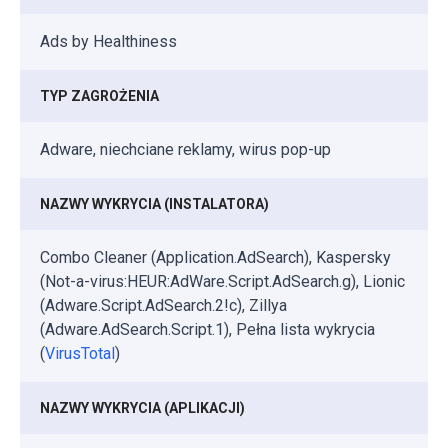
Ads by Healthiness
TYP ZAGROŻENIA
Adware, niechciane reklamy, wirus pop-up
NAZWY WYKRYCIA (INSTALATORA)
Combo Cleaner (Application.AdSearch), Kaspersky
(Not-a-virus:HEUR:AdWare.Script.AdSearch.g), Lionic
(Adware.Script.AdSearch.2!c), Zillya
(Adware.AdSearch.Script.1), Pełna lista wykrycia
(
VirusTotal
)
NAZWY WYKRYCIA (APLIKACJI)