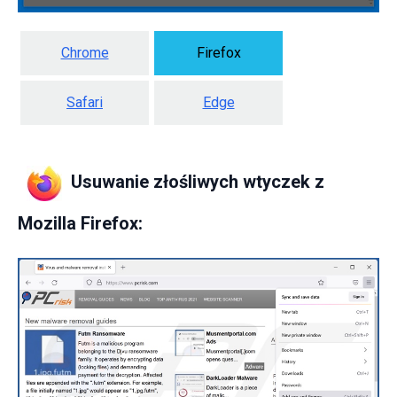
Chrome
Firefox
Safari
Edge
Usuwanie złośliwych wtyczek z
Mozilla Firefox: