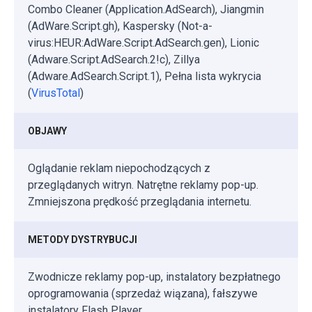
Combo Cleaner (Application.AdSearch), Jiangmin
(AdWare.Script.gh), Kaspersky (Not-a-
virus:HEUR:AdWare.Script.AdSearch.gen), Lionic
(Adware.Script.AdSearch.2!c), Zillya
(Adware.AdSearch.Script.1), Pełna lista wykrycia
(
VirusTotal
)
OBJAWY
Oglądanie reklam niepochodzących z
przeglądanych witryn. Natrętne reklamy pop-up.
Zmniejszona prędkość przeglądania internetu.
METODY DYSTRYBUCJI
Zwodnicze reklamy pop-up, instalatory bezpłatnego
oprogramowania (sprzedaż wiązana), fałszywe
instalatory Flash Player.