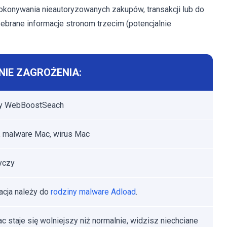
okonywania nieautoryzowanych zakupów, transakcji lub do
brane informacje stronom trzecim (potencjalnie
IE ZAGROŻENIA:
y WebBoostSeach
 malware Mac, wirus Mac
yczy
kacja należy do
rodziny malware Adload
.
c staje się wolniejszy niż normalnie, widzisz niechciane