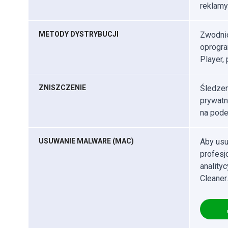
reklamy
METODY DYSTRYBUCJI
Zwodnic
oprogra
Player, 
ZNISZCZENIE
Śledzen
prywatn
na podej
USUWANIE MALWARE (MAC)
Aby usu
profes
anality
Cleaner.