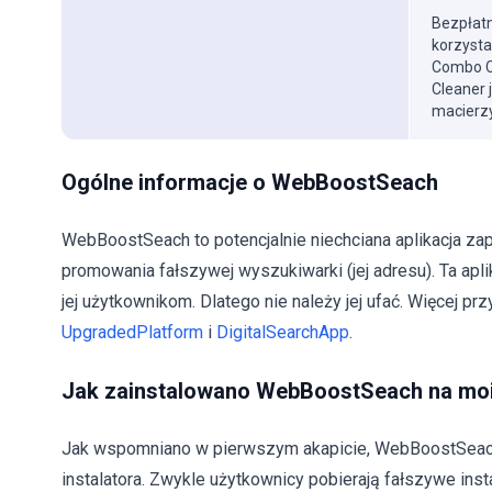
Bezpłatn
korzysta
Combo Cl
Cleaner 
macierzy
Ogólne informacje o WebBoostSeach
WebBoostSeach to potencjalnie niechciana aplikacja za
promowania fałszywej wyszukiwarki (jej adresu). Ta ap
jej użytkownikom. Dlatego nie należy jej ufać. Więcej p
UpgradedPlatform
i
DigitalSearchApp
.
Jak zainstalowano WebBoostSeach na mo
Jak wspomniano w pierwszym akapicie, WebBoostSeac
instalatora. Zwykle użytkownicy pobierają fałszywe ins