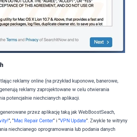
ch
lając reklamy online (na przykład kuponowe, banerowe,
 generują reklamy zaprojektowane w celu otwierania
ia potencjalnie niechcianych aplikacji.
y generowane przez aplikację taką jak WebBoostSeach,
ity!
", "
Mac Repair Center
" i "
VPN Update
". Zwykle te witryny
ania niechcianego oprogramowania lub podania danych