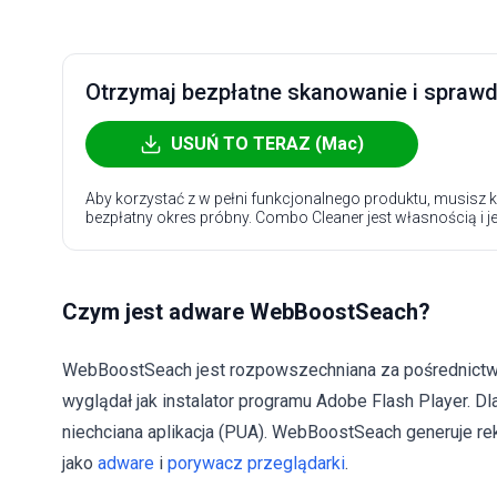
Otrzymaj bezpłatne skanowanie i sprawdź
USUŃ TO TERAZ (Mac)
Aby korzystać z w pełni funkcjonalnego produktu, musisz k
bezpłatny okres próbny. Combo Cleaner jest własnością i j
Czym jest adware WebBoostSeach?
WebBoostSeach jest rozpowszechniana za pośrednic
wyglądał jak instalator programu Adobe Flash Player. Dla
niechciana aplikacja (PUA). WebBoostSeach generuje re
jako
adware
i
porywacz przeglądarki
.