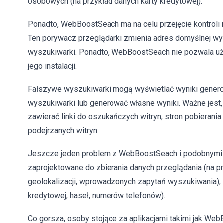
osobowych (na przykład danych karty kredytowej).
Ponadto, WebBoostSeach ma na celu przejęcie kontroli 
Ten porywacz przeglądarki zmienia adres domyślnej wysz
wyszukiwarki. Ponadto, WebBoostSeach nie pozwala uż
jego instalacji.
Fałszywe wyszukiwarki mogą wyświetlać wyniki genero
wyszukiwarki lub generować własne wyniki. Ważne jest
zawierać linki do oszukańczych witryn, stron pobierania
podejrzanych witryn.
Jeszcze jeden problem z WebBoostSeach i podobnymi a
zaprojektowane do zbierania danych przeglądania (na 
geolokalizacji, wprowadzonych zapytań wyszukiwania),
kredytowej, haseł, numerów telefonów).
Co gorsza, osoby stojące za aplikacjami takimi jak 