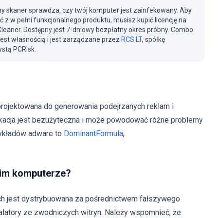
y skaner sprawdza, czy twój komputer jest zainfekowany. Aby
ć z w pełni funkcjonalnego produktu, musisz kupić licencję na
eaner. Dostępny jest 7-dniowy bezpłatny okres próbny. Combo
jest własnością i jest zarządzane przez
RCS LT
, spółkę
stą PCRisk.
projektowana do generowania podejrzanych reklam i
likacja jest bezużyteczna i może powodować różne problemy
rzykładów adware to
DominantFormula
,
im komputerze?
h jest dystrybuowana za pośrednictwem fałszywego
talatory ze zwodniczych witryn. Należy wspomnieć, że