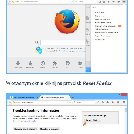
W otwartym oknie kliknij na przycisk
Reset Firefox
.