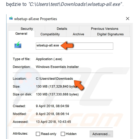
będzie to
"C:\Users\test\Downloads\wlsetup-all.exe"
.