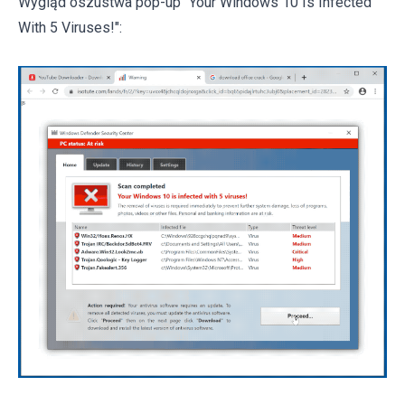
Wygląd oszustwa pop-up "Your Windows 10 Is Infected
With 5 Viruses!":