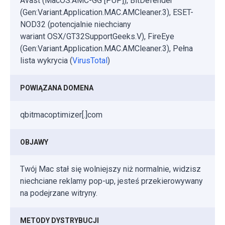
Avast (MacOS:AMC-GG [PUP]), BitDefender
(Gen:Variant.Application.MAC.AMCleaner.3), ESET-
NOD32 (potencjalnie niechciany
wariant OSX/GT32SupportGeeks.V), FireEye
(Gen:Variant.Application.MAC.AMCleaner.3), Pełna
lista wykrycia (
VirusTotal
)
POWIĄZANA DOMENA
qbitmacoptimizer[.]com
OBJAWY
Twój Mac stał się wolniejszy niż normalnie, widzisz
niechciane reklamy pop-up, jesteś przekierowywany
na podejrzane witryny.
METODY DYSTRYBUCJI