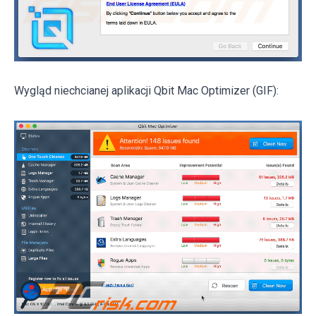
Wygląd niechcianej aplikacji Qbit Mac Optimizer (GIF):