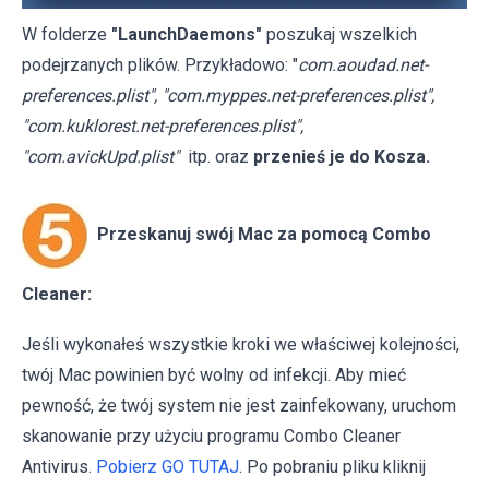
W folderze
"LaunchDaemons"
poszukaj wszelkich
podejrzanych plików. Przykładowo: "
com.aoudad.net-
preferences.plist", "com.myppes.net-preferences.plist",
"com.kuklorest.net-preferences.plist",
"com.avickUpd.plist"
itp. oraz
przenieś je do Kosza.
Przeskanuj swój Mac za pomocą Combo
Cleaner:
Jeśli wykonałeś wszystkie kroki we właściwej kolejności,
twój Mac powinien być wolny od infekcji. Aby mieć
pewność, że twój system nie jest zainfekowany, uruchom
skanowanie przy użyciu programu Combo Cleaner
Antivirus.
Pobierz GO TUTAJ
. Po pobraniu pliku kliknij