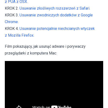
z PUA z OSX.
KROK 2.
Usuwanie złośliwych rozszerzeń z Safari.
KROK 3.
Usuwanie zwodniczych dodatków z Google
Chrome.
KROK 4.
Usuwanie potencjalnie niechcianych wtyczek
z Mozilla Firefox.
Film pokazujący, jak usunąć adware i porywaczy
przeglądarki z komputera Mac: