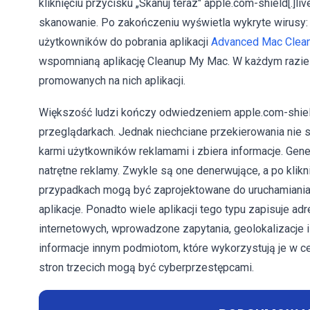
kliknięciu przycisku „Skanuj teraz" apple.com-shield[.
skanowanie. Po zakończeniu wyświetla wykryte wirusy: 
użytkowników do pobrania aplikacji
Advanced Mac Clea
wspomnianą aplikację Cleanup My Mac. W każdym razie nie
promowanych na nich aplikacji.
Większość ludzi kończy odwiedzeniem apple.com-shield
przeglądarkach. Jednak niechciane przekierowania nie
karmi użytkowników reklamami i zbiera informacje. Gen
natrętne reklamy. Zwykle są one denerwujące, a po klikni
przypadkach mogą być zaprojektowane do uruchamiania sk
aplikacje. Ponadto wiele aplikacji tego typu zapisuje 
internetowych, wprowadzone zapytania, geolokalizacje 
informacje innym podmiotom, które wykorzystują je w c
stron trzecich mogą być cyberprzestępcami.