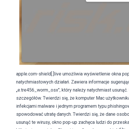
apple.com-shield[.]live umożliwia wyświetlenie okna po
natychmiastowych działań. Zawiera informacje sugerujące
„e.tre456_worm_osx", który należy natychmiast usunąć.
szczegółów. Twierdzi się, że komputer Mac użytkownik
infekcjami malware i jednym programem typu phishingo
spowodować utratę danych. Twierdzi się, że dane osob
usunąć te wirusy, okno pop-up zachęca ludzi do przes