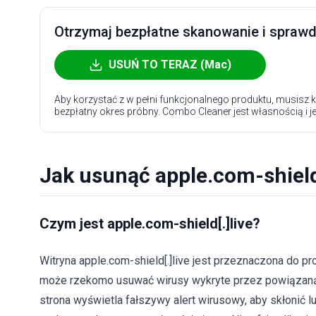
Otrzymaj bezpłatne skanowanie i sprawdź
USUŃ TO TERAZ (Mac)
Aby korzystać z w pełni funkcjonalnego produktu, musisz k
bezpłatny okres próbny. Combo Cleaner jest własnością i j
Jak usunąć apple.com-shield
Czym jest apple.com-shield[.]live?
Witryna apple.com-shield[.]live jest przeznaczona do p
może rzekomo usuwać wirusy wykryte przez powiązaną wi
strona wyświetla fałszywy alert wirusowy, aby skłonić 