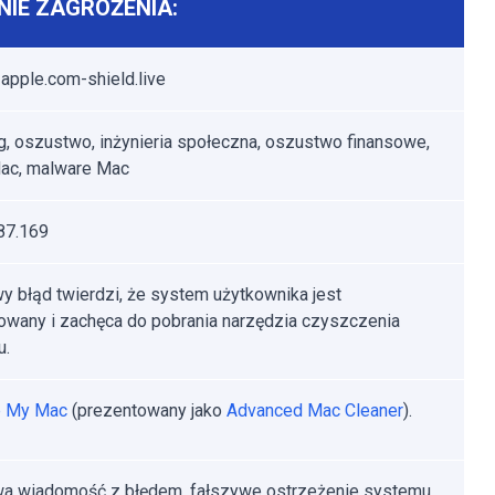
IE ZAGROŻENIA:
apple.com-shield.live
g, oszustwo, inżynieria społeczna, oszustwo finansowe,
ac, malware Mac
87.169
y błąd twierdzi, że system użytkownika jest
owany i zachęca do pobrania narzędzia czyszczenia
u.
p My Mac
(prezentowany jako
Advanced Mac Cleaner
).
a wiadomość z błędem, fałszywe ostrzeżenie systemu,