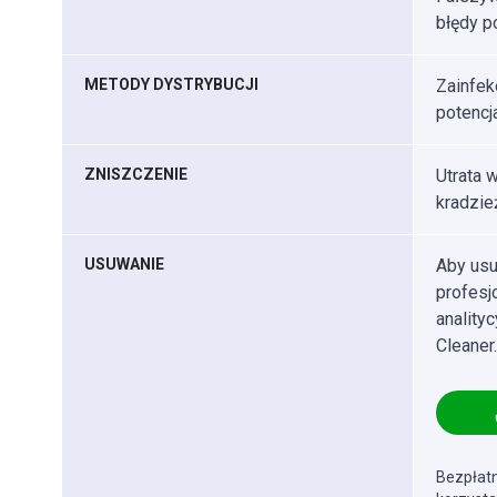
błędy p
METODY DYSTRYBUCJI
Zainfek
potencja
ZNISZCZENIE
Utrata w
kradzie
USUWANIE
Aby usu
profes
anality
Cleaner.
Bezpłatn