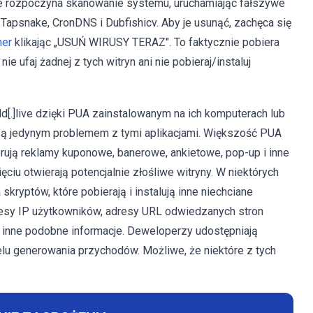
]live rozpoczyna skanowanie systemu, uruchamiając fałszywe
Tapsnake, CronDNS i Dubfishicv. Aby je usunąć, zachęca się
ner
klikając „USUŃ WIRUSY TERAZ". To faktycznie pobiera
 ufaj żadnej z tych witryn ani nie pobieraj/instaluj
[.]live dzięki PUA zainstalowanym na ich komputerach lub
 są jedynym problemem z tymi aplikacjami. Większość PUA
erują reklamy kuponowe, banerowe, ankietowe, pop-up i inne
ęciu otwierają potencjalnie złośliwe witryny. W niektórych
ryptów, które pobierają i instalują inne niechciane
adresy IP użytkowników, adresy URL odwiedzanych stron
i inne podobne informacje. Deweloperzy udostępniają
elu generowania przychodów. Możliwe, że niektóre z tych