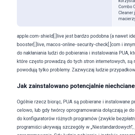
korzysta
Combo Cl
Cleaner 
macierzy
apple.com-shield[.]live jest bardzo podobna (a nawet i
booster[.]live, macos-online-security-check[.]com i in
do nakłaniania ludzi do pobierania i instalowania PUA,
które często prowadzą do tych stron internetowych, są
powodują tylko problemy. Zazwyczaj ludzie przypadkowo 
Jak zainstalowano potencjalnie niechcian
Ogólnie rzecz biorąc, PUA są pobierane i instalowane p
celowo, lub gdy twórcy oprogramowania dołączają je d
do konfiguratorów różnych programów (zwykle bezpłatnyc
programiści ukrywają szczegóły w „Niestandardowych", „