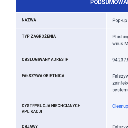
PODSUMOWAN
NAZWA
Pop-up 
TYP ZAGROŻENIA
Phishin
wirus M
OBSŁUGIWANY ADRES IP
94.237.
FAŁSZYWA OBIETNICA
Fałszyw
zainfek
system
DYSTRYBUCJA NIECHCIANYCH
Cleanu
APLIKACJI
OBJAWY
Fałszyw