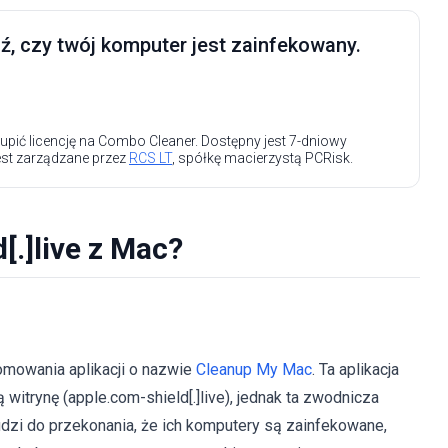
, czy twój komputer jest zainfekowany.
upić licencję na Combo Cleaner. Dostępny jest 7-dniowy
est zarządzane przez
RCS LT
, spółkę macierzystą PCRisk.
[.]live z Mac?
romowania aplikacji o nazwie
Cleanup My Mac
. Ta aplikacja
trynę (apple.com-shield[.]live), jednak ta zwodnicza
ludzi do przekonania, że ich komputery są zainfekowane,