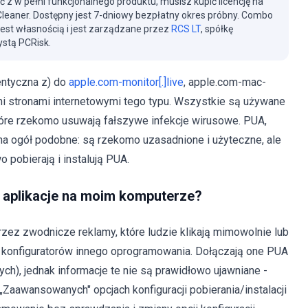
ć z w pełni funkcjonalnego produktu, musisz kupić licencję na
eaner. Dostępny jest 7-dniowy bezpłatny okres próbny. Combo
jest własnością i jest zarządzane przez
RCS LT
, spółkę
stą PCRisk.
dentyczna z) do
apple.com-monitor[.]live
, apple.com-mac-
nymi stronami internetowymi tego typu. Wszystkie są używane
 które rzekomo usuwają fałszywe infekcje wirusowe. PUA,
 na ogół podobne: są rzekomo uzasadnione i użyteczne, ale
pobierają i instalują PUA.
e aplikacje na moim komputerze?
rzez zwodnicze reklamy, które ludzie klikają mimowolnie lub
o konfiguratorów innego oprogramowania. Dołączają one PUA
h), jednak informacje te nie są prawidłowo ujawniane -
Zaawansowanych" opcjach konfiguracji pobierania/instalacji