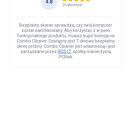
4.8
Znakomita!
Bezpłatny skaner sprawdza, czy twój komputer
został zainfekowany. Aby korzystać z w pełni
funkcjonalnego produktu, musisz kupić licencję na
Combo Cleaner. Dostępny jest 7-dniowy bezpłatny
okres próbny. Combo Cleaner jest własnością i jest
zarządzane przez
RCS LT
, spółkę macierzystą
PCRisk.