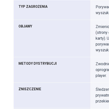
TYP ZAGROŻENIA
Porywac
wyszuki
OBJAWY
Zmienio
(strony
karty).
porywac
wyszuk
METODY DYSTRYBUCJI
Zwodnic
oprogra
player.
ZNISZCZENIE
Śledzen
prywatn
przekie