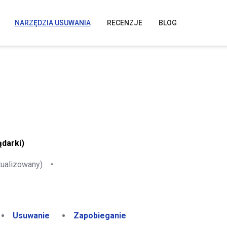
NARZĘDZIA USUWANIA
RECENZJE
BLOG
ądarki)
tualizowany)
•
Usuwanie
Zapobieganie