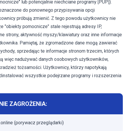
mocnicze" lub potencjalnie niechciane programy [PUP]).
zeznaczone do ponownego przypisywania opcji
kownicy próbują zmienić. Z tego powodu użytkownicy nie
 "obiekty pomocnicze" stale rejestrują adresy IP,
e strony, aktywność myszy/klawiatury oraz inne informacje
ytkownika. Pamiętaj, że zgromadzone dane mogą zawierać
hody, sprzedając te informacje stronom trzecim, których
gą więc nadużywać danych osobowych użytkowników,
radzież tożsamości. Użytkownicy, którzy napotykają
odinstalować wszystkie podejrzane programy i rozszerzenia
IE ZAGROŻENIA:
.online (porywacz przeglądarki)