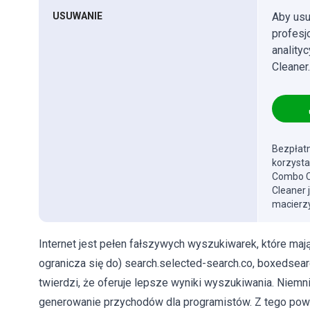
USUWANIE
Aby usu
profes
anality
Cleaner.
Bezpłatn
korzysta
Combo Cl
Cleaner 
macierzy
Internet jest pełen fałszywych wyszukiwarek, które mają
ogranicza się do) search.selected-search.co, boxedsear
twierdzi, że oferuje lepsze wyniki wyszukiwania. Niemn
generowanie przychodów dla programistów. Z tego powo