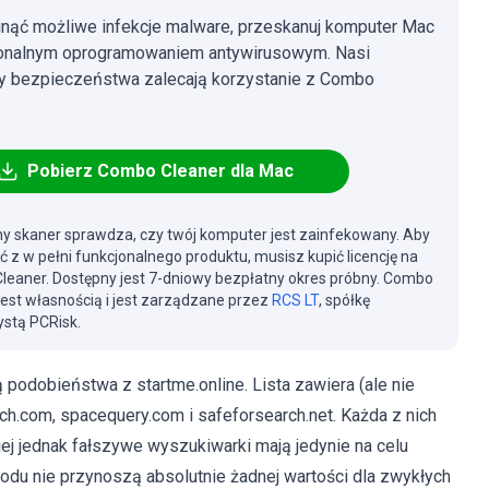
nąć możliwe infekcje malware, przeskanuj komputer Mac
jonalnym oprogramowaniem antywirusowym. Nasi
cy bezpieczeństwa zalecają korzystanie z Combo
Pobierz Combo Cleaner dla Mac
y skaner sprawdza, czy twój komputer jest zainfekowany. Aby
ć z w pełni funkcjonalnego produktu, musisz kupić licencję na
eaner. Dostępny jest 7-dniowy bezpłatny okres próbny. Combo
jest własnością i jest zarządzane przez
RCS LT
, spółkę
stą PCRisk.
 podobieństwa z startme.online. Lista zawiera (ale nie
ch.com, spacequery.com i safeforsearch.net. Każda z nich
iej jednak fałszywe wyszukiwarki mają jedynie na celu
du nie przynoszą absolutnie żadnej wartości dla zwykłych