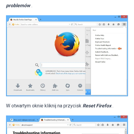
problemów
.
W otwartym oknie kliknij na przycisk
Reset Firefox
.