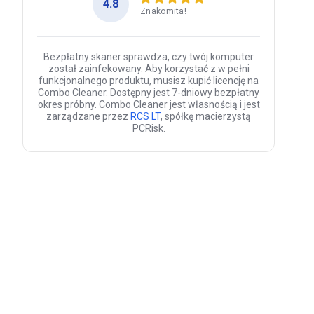
4.8
Znakomita!
Bezpłatny skaner sprawdza, czy twój komputer
został zainfekowany. Aby korzystać z w pełni
funkcjonalnego produktu, musisz kupić licencję na
Combo Cleaner. Dostępny jest 7-dniowy bezpłatny
okres próbny. Combo Cleaner jest własnością i jest
zarządzane przez
RCS LT
, spółkę macierzystą
PCRisk.