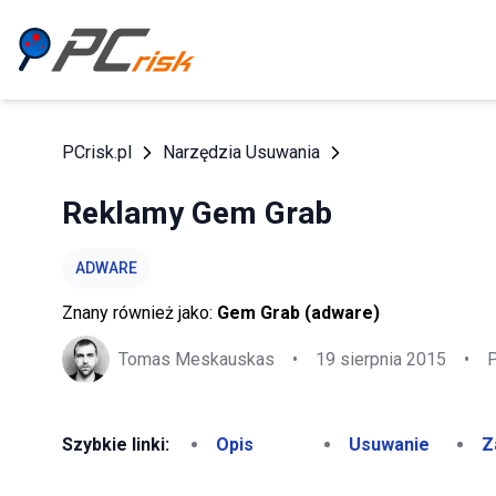
PCrisk.pl
Narzędzia Usuwania
Reklamy Gem Grab
ADWARE
Znany również jako:
Gem Grab (adware)
Tomas Meskauskas
•
19 sierpnia 2015
•
P
Szybkie linki:
Opis
Usuwanie
Z