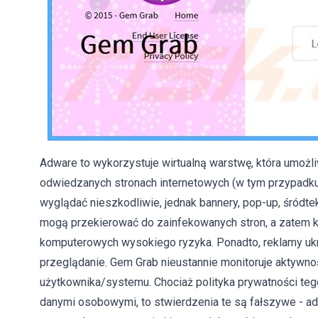
Adware to wykorzystuje wirtualną warstwę, która umożli
odwiedzanych stronach internetowych (w tym przypadk
wyglądać nieszkodliwie, jednak bannery, pop-up, śródte
mogą przekierować do zainfekowanych stron, a zatem kl
komputerowych wysokiego ryzyka. Ponadto, reklamy uk
przeglądanie. Gem Grab nieustannie monitoruje aktywnoś
użytkownika/systemu. Chociaż polityka prywatności tego
danymi osobowymi, to stwierdzenia te są fałszywe - adr