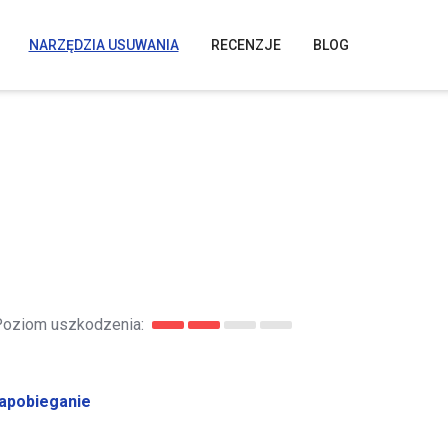
NARZĘDZIA USUWANIA
RECENZJE
BLOG
oziom uszkodzenia:
apobieganie