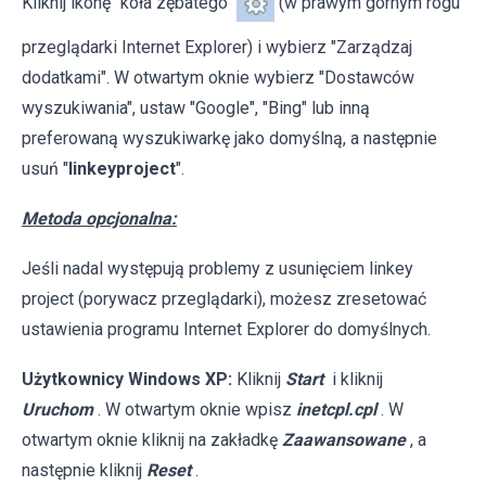
Kliknij ikonę "koła zębatego"
(w prawym górnym rogu
przeglądarki Internet Explorer) i wybierz "Zarządzaj
dodatkami". W otwartym oknie wybierz "Dostawców
wyszukiwania", ustaw "Google", "Bing" lub inną
preferowaną wyszukiwarkę jako domyślną, a następnie
usuń "
linkeyproject
".
Metoda opcjonalna:
Jeśli nadal występują problemy z usunięciem linkey
project (porywacz przeglądarki), możesz zresetować
ustawienia programu Internet Explorer do domyślnych.
Użytkownicy Windows XP:
Kliknij
Start
i kliknij
Uruchom
. W otwartym oknie wpisz
inetcpl.cpl
. W
otwartym oknie kliknij na zakładkę
Zaawansowane
, a
następnie kliknij
Reset
.