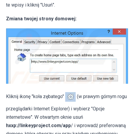
te wpisy i kliknij "Usuń".
Zmiana twojej strony domowej:
Kliknij ikonę "koła zębatego"
(w prawym górnym rogu
przeglądarki Internet Explorer) i wybierz "Opcje
internetowe". W otwartym oknie usuń
hxxp://linkeyproject.com/app
/ i wprowadź preferowaną
domenę, która otworzy się przy każdym uruchomieniu