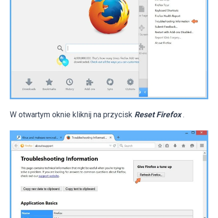
W otwartym oknie kliknij na przycisk
Reset Firefox
.