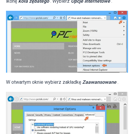
ikonę
koła zębatego
. Wybierz
Opcje internetowe
.
W otwartym oknie wybierz zakładkę
Zaawansowane
.