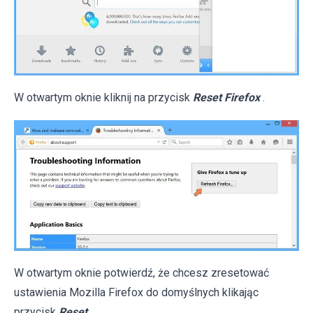
W otwartym oknie kliknij na przycisk
Reset Firefox
.
W otwartym oknie potwierdź, że chcesz zresetować
ustawienia Mozilla Firefox do domyślnych klikając
przycisk
Reset
.