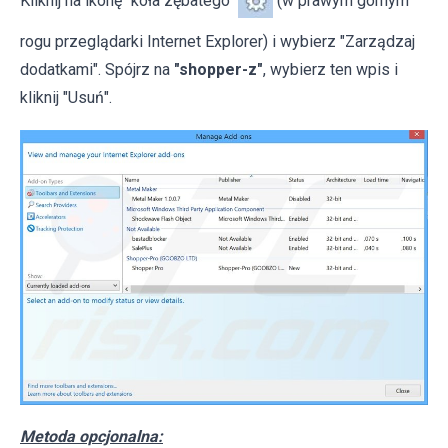
Kliknij na ikonę "koła zębatego"
(w prawym górnym
rogu przeglądarki Internet Explorer) i wybierz "Zarządzaj
dodatkami". Spójrz na
"shopper-z"
, wybierz ten wpis i
kliknij "Usuń".
Metoda opcjonalna: