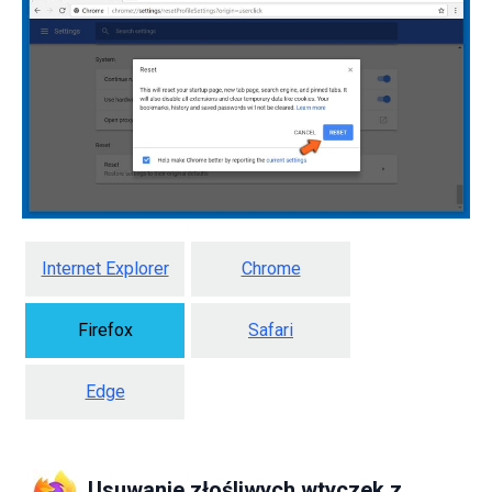
Internet Explorer
Chrome
Firefox
Safari
Edge
Usuwanie złośliwych wtyczek z