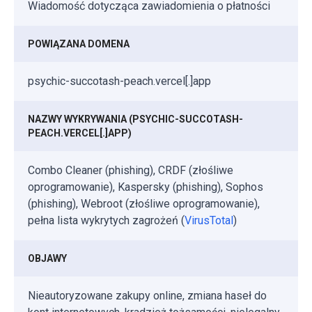
Wiadomość dotycząca zawiadomienia o płatności
POWIĄZANA DOMENA
psychic-succotash-peach.vercel[.]app
NAZWY WYKRYWANIA (PSYCHIC-SUCCOTASH-
PEACH.VERCEL[.]APP)
Combo Cleaner (phishing), CRDF (złośliwe
oprogramowanie), Kaspersky (phishing), Sophos
(phishing), Webroot (złośliwe oprogramowanie),
pełna lista wykrytych zagrożeń (
VirusTotal
)
OBJAWY
Nieautoryzowane zakupy online, zmiana haseł do