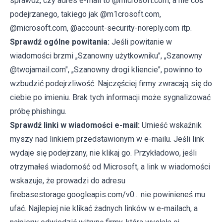
sprawdź, czy adres e-mail to @microsoft.com, a nie coś
podejrzanego, takiego jak @m1crosoft.com,
@microsoft.com, @account-security-noreply.com itp.
Sprawdź ogólne powitania:
Jeśli powitanie w
wiadomości brzmi „Szanowny użytkowniku", „Szanowny
@twojamail.com", „Szanowny drogi kliencie", powinno to
wzbudzić podejrzliwość. Najczęściej firmy zwracają się do
ciebie po imieniu. Brak tych informacji może sygnalizować
próbę phishingu.
Sprawdź linki w wiadomości e-mail:
Umieść wskaźnik
myszy nad linkiem przedstawionym w e-mailu. Jeśli link
wydaje się podejrzany, nie klikaj go. Przykładowo, jeśli
otrzymałeś wiadomość od Microsoft, a link w wiadomości
wskazuje, że prowadzi do adresu
firebasestorage.googleapis.com/v0... nie powinieneś mu
ufać. Najlepiej nie klikać żadnych linków w e-mailach, a