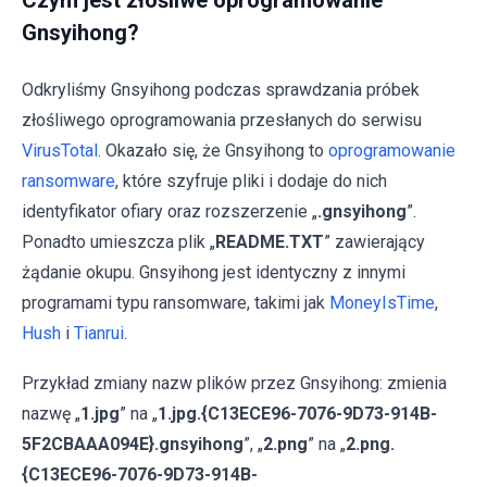
Czym jest złośliwe oprogramowanie
Gnsyihong?
Odkryliśmy Gnsyihong podczas sprawdzania próbek
złośliwego oprogramowania przesłanych do serwisu
VirusTotal
. Okazało się, że Gnsyihong to
oprogramowanie
ransomware
, które szyfruje pliki i dodaje do nich
identyfikator ofiary oraz rozszerzenie „
.gnsyihong
”.
Ponadto umieszcza plik „
README.TXT
” zawierający
żądanie okupu. Gnsyihong jest identyczny z innymi
programami typu ransomware, takimi jak
MoneyIsTime
,
Hush
i
Tianrui
.
Przykład zmiany nazw plików przez Gnsyihong: zmienia
nazwę „
1.jpg
” na „
1.jpg.{C13ECE96-7076-9D73-914B-
5F2CBAAA094E}.gnsyihong
”, „
2.png
” na „
2.png.
{C13ECE96-7076-9D73-914B-