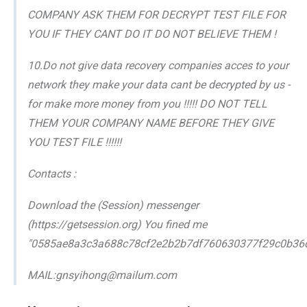
COMPANY ASK THEM FOR DECRYPT TEST FILE FOR
YOU IF THEY CANT DO IT DO NOT BELIEVE THEM !
10.Do not give data recovery companies acces to your
network they make your data cant be decrypted by us -
for make more money from you !!!!! DO NOT TELL
THEM YOUR COMPANY NAME BEFORE THEY GIVE
YOU TEST FILE !!!!!!
Contacts :
Download the (Session) messenger
(https://getsession.org) You fined me
"0585ae8a3c3a688c78cf2e2b2b7df760630377f29c0b36
MAIL:gnsyihong@mailum.com