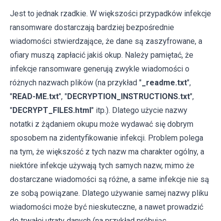
Jest to jednak rzadkie. W większości przypadków infekcje
ransomware dostarczają bardziej bezpośrednie
wiadomości stwierdzające, że dane są zaszyfrowane, a
ofiary muszą zapłacić jakiś okup. Należy pamiętać, że
infekcje ransomware generują zwykle wiadomości o
różnych nazwach plików (na przykład "
_readme.txt
",
"
READ-ME.txt
", "
DECRYPTION_INSTRUCTIONS.txt
",
"
DECRYPT_FILES.html
" itp.). Dlatego użycie nazwy
notatki z żądaniem okupu może wydawać się dobrym
sposobem na zidentyfikowanie infekcji. Problem polega
na tym, że większość z tych nazw ma charakter ogólny, a
niektóre infekcje używają tych samych nazw, mimo że
dostarczane wiadomości są różne, a same infekcje nie są
ze sobą powiązane. Dlatego używanie samej nazwy pliku
wiadomości może być nieskuteczne, a nawet prowadzić
do trwałej utraty danych (na przykład próbując