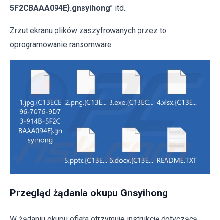
5F2CBAAA094E}.gnsyihong
” itd.
Zrzut ekranu plików zaszyfrowanych przez to
oprogramowanie ransomware:
Przegląd żądania okupu Gnsyihong
W żądaniu okupu ofiara otrzymuje instrukcję dotyczącą