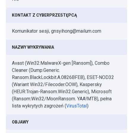
KONTAKT Z CYBERPRZESTĘPCĄ
Komunikator sesji, gnsyihong@mailum.com
NAZWY WYKRYWANIA
Avast (Win32:MalwareX-gen [Ransom]), Combo
Cleaner (Dump:Generic.
Ransom.BlackLockbit.A.0826BFEB), ESET-NOD32
(Wariant Win32/Filecoder.OOW), Kaspersky
(HEUR:Trojan-Ransom.Win32.Generic), Microsoft
(Ransom:Win32/MoonRansom. YAA!MTB), pełna
lista wykrytych zagrożeń (
VirusTotal
)
OBJAWY