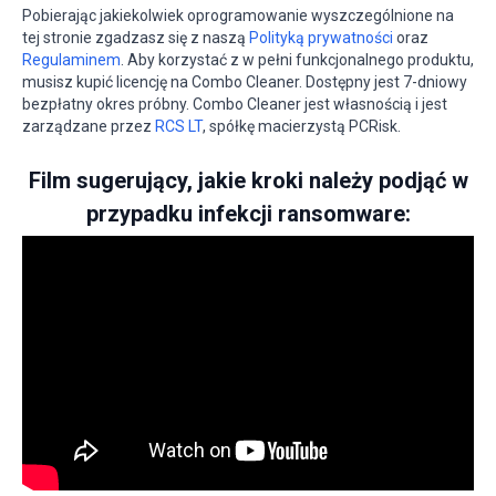
Pobierając jakiekolwiek oprogramowanie wyszczególnione na
tej stronie zgadzasz się z naszą
Polityką prywatności
oraz
Regulaminem
. Aby korzystać z w pełni funkcjonalnego produktu,
musisz kupić licencję na Combo Cleaner. Dostępny jest 7-dniowy
bezpłatny okres próbny. Combo Cleaner jest własnością i jest
zarządzane przez
RCS LT
, spółkę macierzystą PCRisk.
Film sugerujący, jakie kroki należy podjąć w
przypadku infekcji ransomware: