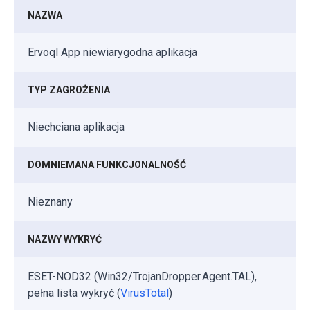
NAZWA
Ervoql App niewiarygodna aplikacja
TYP ZAGROŻENIA
Niechciana aplikacja
DOMNIEMANA FUNKCJONALNOŚĆ
Nieznany
NAZWY WYKRYĆ
ESET-NOD32 (Win32/TrojanDropper.Agent.TAL),
pełna lista wykryć (
VirusTotal
)