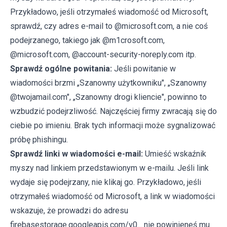
Przykładowo, jeśli otrzymałeś wiadomość od Microsoft,
sprawdź, czy adres e-mail to @microsoft.com, a nie coś
podejrzanego, takiego jak @m1crosoft.com,
@microsoft.com, @account-security-noreply.com itp.
Sprawdź ogólne powitania:
Jeśli powitanie w
wiadomości brzmi „Szanowny użytkowniku", „Szanowny
@twojamail.com", „Szanowny drogi kliencie", powinno to
wzbudzić podejrzliwość. Najczęściej firmy zwracają się do
ciebie po imieniu. Brak tych informacji może sygnalizować
próbę phishingu.
Sprawdź linki w wiadomości e-mail:
Umieść wskaźnik
myszy nad linkiem przedstawionym w e-mailu. Jeśli link
wydaje się podejrzany, nie klikaj go. Przykładowo, jeśli
otrzymałeś wiadomość od Microsoft, a link w wiadomości
wskazuje, że prowadzi do adresu
firebasestorage.googleapis.com/v0... nie powinieneś mu