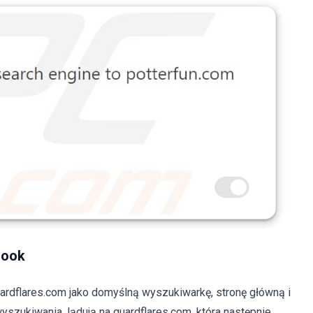
Look
ardflares.com jako domyślną wyszukiwarkę, stronę główną i
yszukiwania, lądują na guardflares.com, która następnie