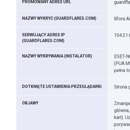
PROMOWANY ADRES URL
guardfl
NAZWY WYKRYĆ (GUARDFLARES.COM)
Bfore.Ai
SERWUJĄCY ADRES IP
104.21.
(GUARDFLARES.COM)
NAZWY WYKRYWANIA (INSTALATOR)
ESET-NO
(PUA.MS
pełna li
DOTKNIĘTE USTAWIENIA PRZEGLĄDARKI
Strona 
OBJAWY
Zmanipu
główna,
kart). 
porywac