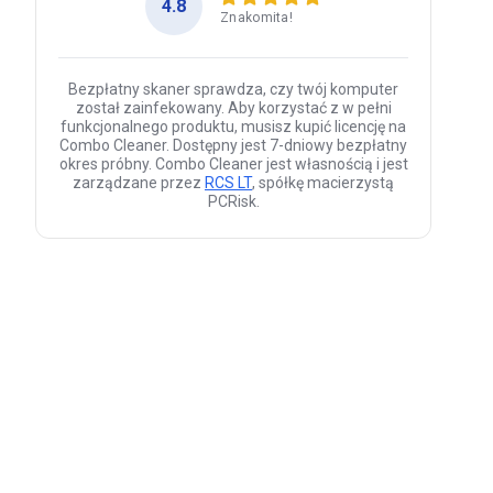
4.8
Znakomita!
Bezpłatny skaner sprawdza, czy twój komputer
został zainfekowany. Aby korzystać z w pełni
funkcjonalnego produktu, musisz kupić licencję na
Combo Cleaner. Dostępny jest 7-dniowy bezpłatny
okres próbny. Combo Cleaner jest własnością i jest
zarządzane przez
RCS LT
, spółkę macierzystą
PCRisk.