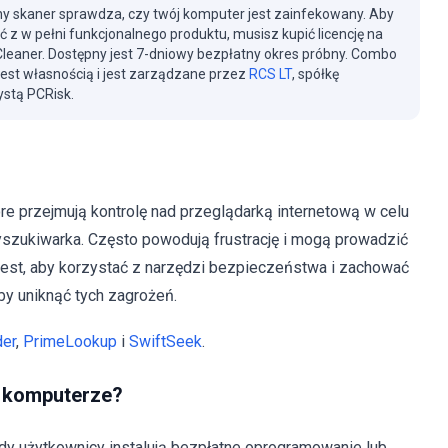
y skaner sprawdza, czy twój komputer jest zainfekowany. Aby
ć z w pełni funkcjonalnego produktu, musisz kupić licencję na
eaner. Dostępny jest 7-dniowy bezpłatny okres próbny. Combo
jest własnością i jest zarządzane przez
RCS LT
, spółkę
stą PCRisk.
re przejmują kontrolę nad przeglądarką internetową w celu
wyszukiwarka. Często powodują frustrację i mogą prowadzić
jest, aby korzystać z narzędzi bezpieczeństwa i zachować
by uniknąć tych zagrożeń.
der
,
PrimeLookup
i
SwiftSeek
.
m komputerze?
 gdy użytkownicy instalują bezpłatne oprogramowanie lub