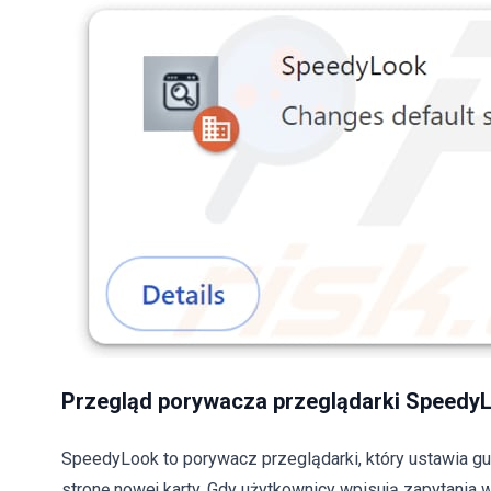
Przegląd porywacza przeglądarki Speedy
SpeedyLook to porywacz przeglądarki, który ustawia gu
stronę nowej karty. Gdy użytkownicy wpisują zapytania w