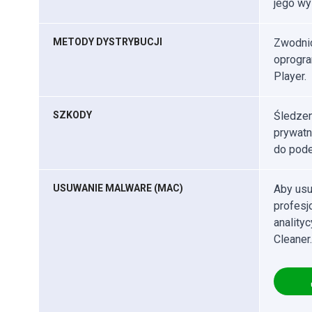
jego wy
METODY DYSTRYBUCJI
Zwodnic
oprogra
Player.
SZKODY
Śledzen
prywatn
do pode
USUWANIE MALWARE (MAC)
Aby usu
profes
anality
Cleaner.