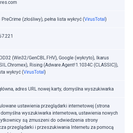
ares.com
 PreCrime (złośliwy), pełna lista wykryć (
VirusTotal
)
67.221
D32 (Win32/GenCBL.FHV), Google (wykryto), Ikarus
IL.Chromex), Rising (Adware.Agent!1.1034C (CLASSIC)),
sta wykryć (
VirusTotal
)
główna, adres URL nowej karty, domyślna wyszukiwarka
lowane ustawienia przeglądarki internetowej (strona
 domyślna wyszukiwarka internetowa, ustawienia nowych
Użytkownicy są zmuszeni do odwiedzenia strony
za przeglądarki i przeszukiwania Internetu za pomocą