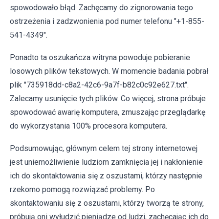
spowodowało błąd. Zachęcamy do zignorowania tego
ostrzeżenia i zadzwonienia pod numer telefonu "+1-855-
541-4349".
Ponadto ta oszukańcza witryna powoduje pobieranie
losowych plików tekstowych. W momencie badania pobrał
plik "735918dd-c8a2-42c6-9a7f-b82c0c92e627.txt".
Zalecamy usunięcie tych plików. Co więcej, strona próbuje
spowodować awarię komputera, zmuszając przeglądarkę
do wykorzystania 100% procesora komputera.
Podsumowując, głównym celem tej strony internetowej
jest uniemożliwienie ludziom zamknięcia jej i nakłonienie
ich do skontaktowania się z oszustami, którzy następnie
rzekomo pomogą rozwiązać problemy. Po
skontaktowaniu się z oszustami, którzy tworzą te strony,
próbują oni wyłudzić pieniądze od ludzi, zachęcając ich do