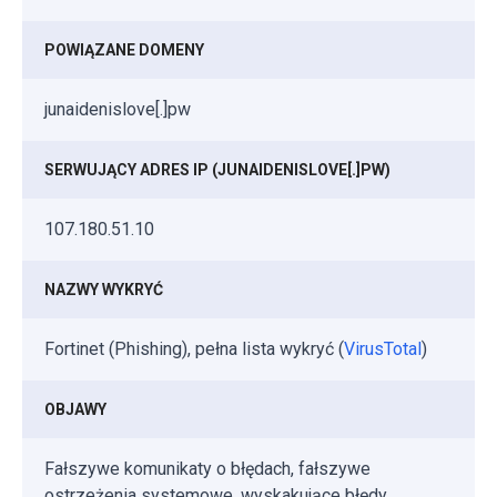
POWIĄZANE DOMENY
junaidenislove[.]pw
SERWUJĄCY ADRES IP (JUNAIDENISLOVE[.]PW)
107.180.51.10
NAZWY WYKRYĆ
Fortinet (Phishing), pełna lista wykryć (
VirusTotal
)
OBJAWY
Fałszywe komunikaty o błędach, fałszywe
ostrzeżenia systemowe, wyskakujące błędy,