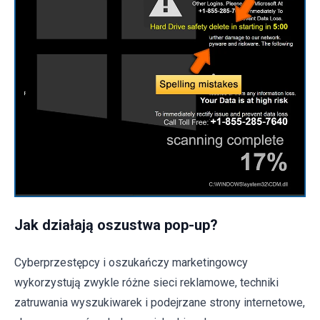
Jak działają oszustwa pop-up?
Cyberprzestępcy i oszukańczy marketingowcy
wykorzystują zwykle różne sieci reklamowe, techniki
zatruwania wyszukiwarek i podejrzane strony internetowe,