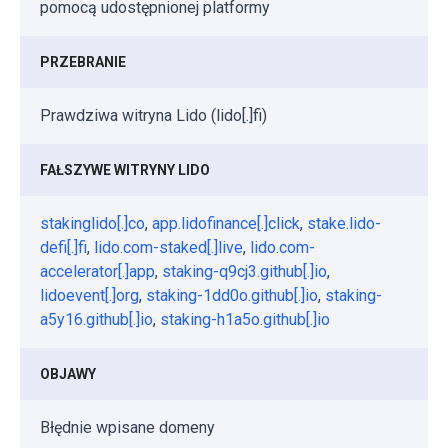
pomocą udostępnionej platformy
PRZEBRANIE
Prawdziwa witryna Lido (lido[.]fi)
FAŁSZYWE WITRYNY LIDO
stakinglido[.]co
,
app.lidofinance[.]click
,
stake.lido-
defi[.]fi
,
lido.com-staked[.]live
,
lido.com-
accelerator[.]app
,
staking-q9cj3.github[.]io
,
lidoevent[.]org
,
staking-1dd0o.github[.]io
,
staking-
a5y16.github[.]io
,
staking-h1a5o.github[.]io
OBJAWY
Błędnie wpisane domeny