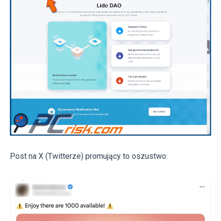
Post na X (Twitterze) promujący to oszustwo: