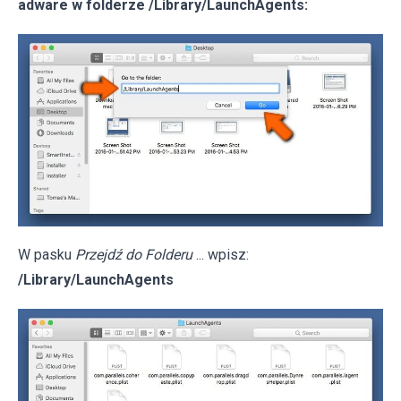
adware w folderze /Library/LaunchAgents:
W pasku
Przejdź do Folderu
... wpisz:
/Library/LaunchAgents