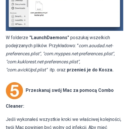
W folderze
"LaunchDaemons"
poszukaj wszelkich
podejrzanych plików. Przykładowo: "
com.aoudad.net-
preferences.plist", "com.myppes.net-preferences.plist",
"com.kuklorest.net-preferences.plist",
"com.avickUpd.plist"
itp. oraz
przenieś je do Kosza.
Przeskanuj swój Mac za pomocą Combo
Cleaner:
Jeśli wykonałeś wszystkie kroki we właściwej kolejności,
twój Mac powinien być wolny od infekcji. Aby mieć