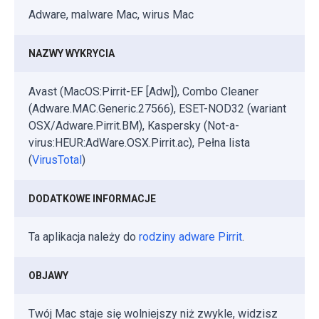
Adware, malware Mac, wirus Mac
NAZWY WYKRYCIA
Avast (MacOS:Pirrit-EF [Adw]), Combo Cleaner
(Adware.MAC.Generic.27566), ESET-NOD32 (wariant
OSX/Adware.Pirrit.BM), Kaspersky (Not-a-
virus:HEUR:AdWare.OSX.Pirrit.ac), Pełna lista
(
VirusTotal
)
DODATKOWE INFORMACJE
Ta aplikacja należy do
rodziny adware Pirrit
.
OBJAWY
Twój Mac staje się wolniejszy niż zwykle, widzisz