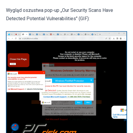
Wygląd oszustwa pop-up „Our Security Scans Have
Detected Potential Vulnerabilities" (GIF):