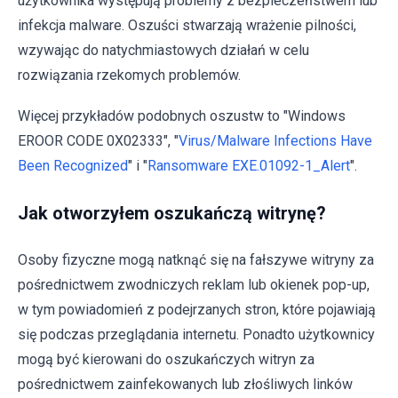
użytkownika występują problemy z bezpieczeństwem lub
infekcja malware. Oszuści stwarzają wrażenie pilności,
wzywając do natychmiastowych działań w celu
rozwiązania rzekomych problemów.
Więcej przykładów podobnych oszustw to "Windows
EROOR CODE 0X02333", "
Virus/Malware Infections Have
Been Recognized
" i "
Ransomware EXE.01092-1_Alert
".
Jak otworzyłem oszukańczą witrynę?
Osoby fizyczne mogą natknąć się na fałszywe witryny za
pośrednictwem zwodniczych reklam lub okienek pop-up,
w tym powiadomień z podejrzanych stron, które pojawiają
się podczas przeglądania internetu. Ponadto użytkownicy
mogą być kierowani do oszukańczych witryn za
pośrednictwem zainfekowanych lub złośliwych linków