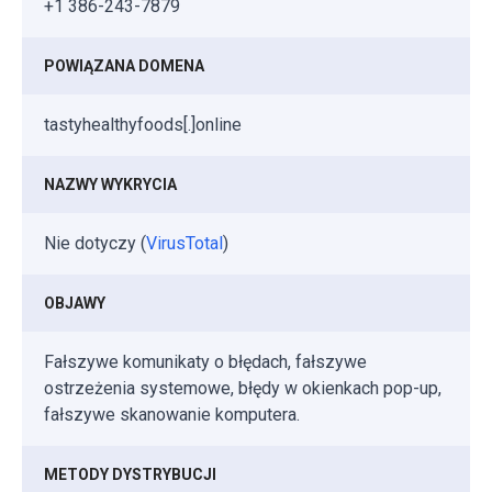
+1 386-243-7879
POWIĄZANA DOMENA
tastyhealthyfoods[.]online
NAZWY WYKRYCIA
Nie dotyczy (
VirusTotal
)
OBJAWY
Fałszywe komunikaty o błędach, fałszywe
ostrzeżenia systemowe, błędy w okienkach pop-up,
fałszywe skanowanie komputera.
METODY DYSTRYBUCJI