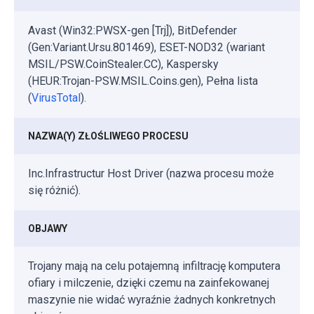
Avast (Win32:PWSX-gen [Trj]), BitDefender
(Gen:Variant.Ursu.801469), ESET-NOD32 (wariant
MSIL/PSW.CoinStealer.CC), Kaspersky
(HEUR:Trojan-PSW.MSIL.Coins.gen), Pełna lista
(
VirusTotal
).
NAZWA(Y) ZŁOŚLIWEGO PROCESU
Inc.Infrastructur Host Driver (nazwa procesu może
się różnić).
OBJAWY
Trojany mają na celu potajemną infiltrację komputera
ofiary i milczenie, dzięki czemu na zainfekowanej
maszynie nie widać wyraźnie żadnych konkretnych