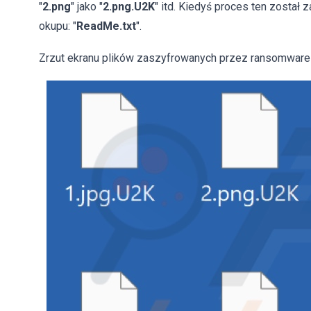
"
2.png
" jako "
2.png.U2K
" itd. Kiedyś proces ten zosta
okupu: "
ReadMe.txt
".
Zrzut ekranu plików zaszyfrowanych przez ransomware