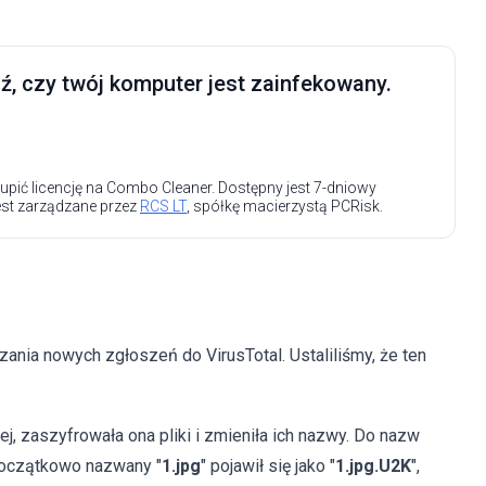
, czy twój komputer jest zainfekowany.
upić licencję na Combo Cleaner. Dostępny jest 7-dniowy
est zarządzane przez
RCS LT
, spółkę macierzystą PCRisk.
nia nowych zgłoszeń do VirusTotal. Ustaliliśmy, że ten
, zaszyfrowała ona pliki i zmieniła ich nazwy. Do nazw
początkowo nazwany "
1.jpg
" pojawił się jako "
1.jpg.U2K
",