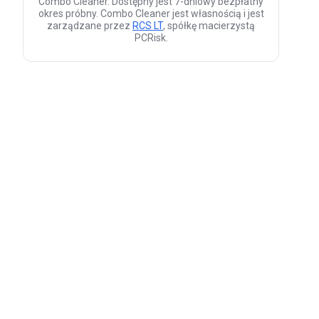
Combo Cleaner. Dostępny jest 7-dniowy bezpłatny
okres próbny. Combo Cleaner jest własnością i jest
zarządzane przez
RCS LT
, spółkę macierzystą
PCRisk.