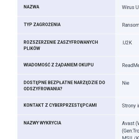
NAZWA
Wirus 
TYP ZAGROŻENIA
Ransomw
ROZSZERZENIE ZASZYFROWANYCH
.U2K
PLIKÓW
WIADOMOŚĆ Z ŻĄDANIEM OKUPU
ReadMe
DOSTĘPNE BEZPŁATNE NARZĘDZIE DO
Nie
ODSZYFROWANIA?
KONTAKT Z CYBERPRZESTĘPCAMI
Strony 
NAZWY WYKRYCIA
Avast (
(Gen:Tr
MSIL/Kr