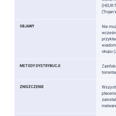
(HEUR:T
(Trojan
OBJAWY
Nie moż
wcześni
przykła
wiadomo
okupu (
METODY DYSTRYBUCJI
Zainfek
torrenta
ZNISZCZENIE
Wszystk
płaceni
zainsta
malware