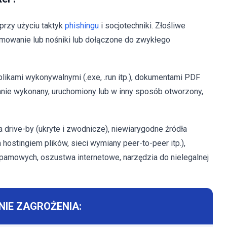
rzy użyciu taktyk
phishingu
i socjotechniki. Złośliwe
mowanie lub nośniki lub dołączone do zwykłego
plikami wykonywalnymi (.exe, .run itp.), dokumentami PDF
ostanie wykonany, uruchomiony lub w inny sposób otworzony,
a drive-by (ukryte i zwodnicze), niewiarygodne źródła
m hostingiem plików, sieci wymiany peer-to-peer itp.),
spamowych, oszustwa internetowe, narzędzia do nielegalnej
IE ZAGROŻENIA: