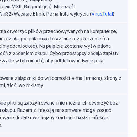
rojan.MSIL.Bingoml.gen), Microsoft
:Win32/Wacatac.B!ml), Pełna lista wykrycia (
VirusTotal
)
na otworzyć plików przechowywanych na komputerze,
ej działające pliki mają teraz inne rozszerzenie (na
d my.docx.locked). Na pulpicie zostanie wyświetlona
ść z żądaniem okupu. Cyberprzestępcy żądają zapłaty
zwykle w bitcoinach), aby odblokować twoje pliki.
owane załączniki do wiadomości e-mail (makra), strony z
mi, złośliwe reklamy.
ie pliki są zaszyfrowane i nie można ich otworzyć bez
a okupu. Razem z infekcją ransomware mogą zostać
lowane dodatkowe trojany kradnące hasła i infekcje
.