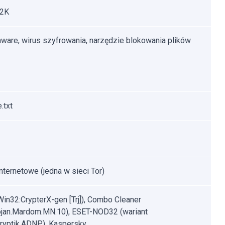
U2K
are, wirus szyfrowania, narzędzie blokowania plików
.txt
internetowe (jedna w sieci Tor)
Win32:CrypterX-gen [Trj]), Combo Cleaner
ojan.Mardom.MN.10), ESET-NOD32 (wariant
yptik.ADNP), Kaspersky