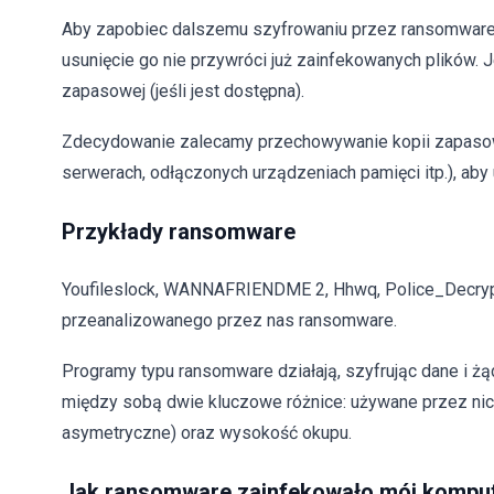
Aby zapobiec dalszemu szyfrowaniu przez ransomware 
usunięcie go nie przywróci już zainfekowanych plików. 
zapasowej (jeśli jest dostępna).
Zdecydowanie zalecamy przechowywanie kopii zapasowyc
serwerach, odłączonych urządzeniach pamięci itp.), aby u
Przykłady ransomware
Youfileslock, WANNAFRIENDME 2, Hhwq, Police_Decrypt0
przeanalizowanego przez nas ransomware.
Programy typu ransomware działają, szyfrując dane i ż
między sobą dwie kluczowe różnice: używane przez nic
asymetryczne) oraz wysokość okupu.
Jak ransomware zainfekowało mój kompu