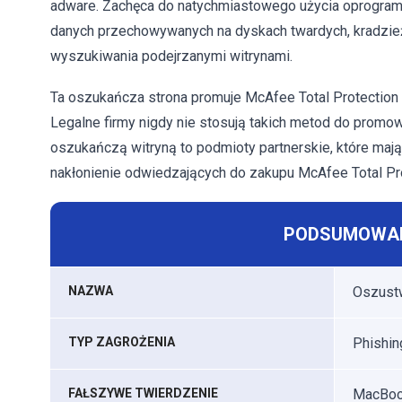
adware. Zachęca do natychmiastowego użycia oprogram
danych przechowywanych na dyskach twardych, kradzież
wyszukiwania podejrzanymi witrynami.
Ta oszukańcza strona promuje McAfee Total Protectio
Legalne firmy nigdy nie stosują takich metod do promo
oszukańczą witryną to podmioty partnerskie, które mają n
nakłonienie odwiedzających do zakupu McAfee Total Pro
PODSUMOWAN
NAZWA
Oszustw
TYP ZAGROŻENIA
Phishin
FAŁSZYWE TWIERDZENIE
MacBook