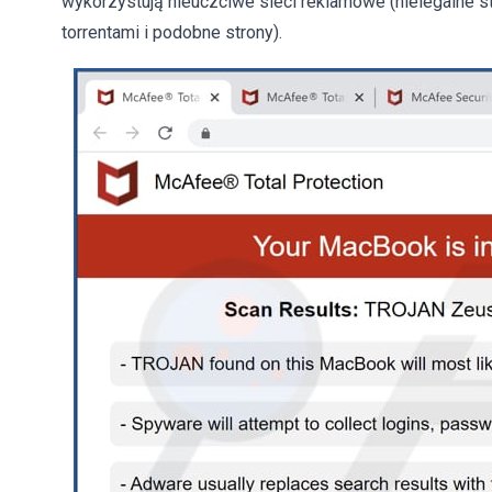
wykorzystują nieuczciwe sieci reklamowe (nielegalne st
torrentami i podobne strony).