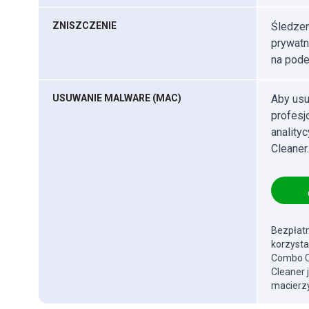
ZNISZCZENIE
Śledzen
prywatn
na pode
USUWANIE MALWARE (MAC)
Aby usu
profes
anality
Cleaner.
Bezpłatn
korzysta
Combo Cl
Cleaner 
macierzy