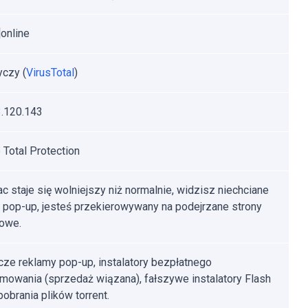
]online
yczy (
VirusTotal
)
.120.143
Total Protection
c staje się wolniejszy niż normalnie, widzisz niechciane
 pop-up, jesteś przekierowywany na podejrzane strony
towe.
ze reklamy pop-up, instalatory bezpłatnego
mowania (sprzedaż wiązana), fałszywe instalatory Flash
pobrania plików torrent.