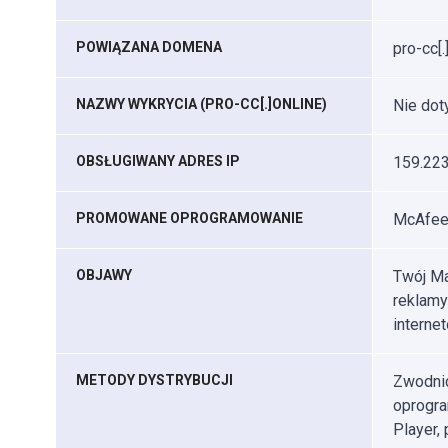
POWIĄZANA DOMENA
pro-cc[.
NAZWY WYKRYCIA (PRO-CC[.]ONLINE)
Nie dot
OBSŁUGIWANY ADRES IP
159.223
PROMOWANE OPROGRAMOWANIE
McAfee 
OBJAWY
Twój Ma
reklamy
interne
METODY DYSTRYBUCJI
Zwodnic
oprogra
Player, 