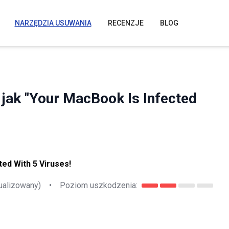
NARZĘDZIA USUWANIA
RECENZJE
BLOG
 jak "Your MacBook Is Infected
ed With 5 Viruses!
ualizowany)
•
Poziom uszkodzenia: