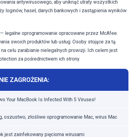
owania antywirusowego, aby uniknąć utraty wszystkich
y loginów, haseł, danych bankowych i zastąpienia wyników
n — legalne oprogramowanie opracowane przez McAfee.
wania swoich produktów lub usług. Osoby stojące za tą
a celu zarabianie nielegalnych prowizji. Ich celem jest
tection za pośrednictwem ich strony.
IE ZAGROŻENIA:
o Your MacBook Is Infected With 5 Viruses!
g, oszustwo, złośliwe oprogramowanie Mac, wirus Mac
 jest zainfekowany pięcioma wirusami