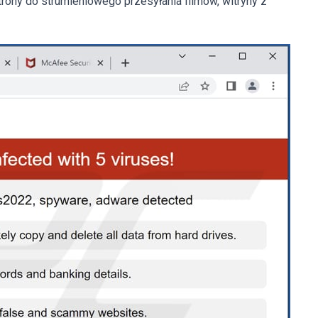
rony do strumieniowego przesyłania filmów, witryny z