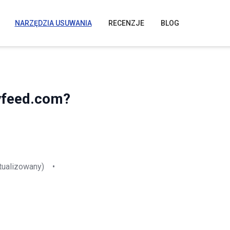
NARZĘDZIA USUWANIA
RECENZJE
BLOG
yfeed.com?
tualizowany)
•