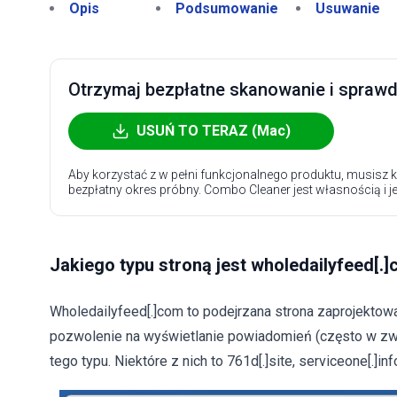
Opis
Podsumowanie
Usuwanie
Otrzymaj bezpłatne skanowanie i sprawdź
USUŃ TO TERAZ (Mac)
Aby korzystać z w pełni funkcjonalnego produktu, musisz k
bezpłatny okres próbny. Combo Cleaner jest własnością i j
Jakiego typu stroną jest wholedailyfeed[.
Wholedailyfeed[.]com to podejrzana strona zaprojektowan
pozwolenie na wyświetlanie powiadomień (często w zwo
tego typu. Niektóre z nich to 761d[.]site, serviceone[.]info