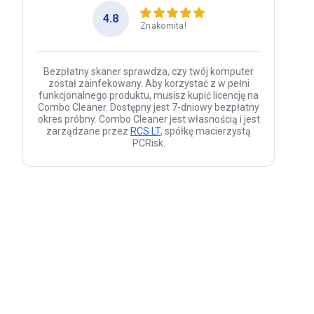
4.8
Znakomita!
Bezpłatny skaner sprawdza, czy twój komputer
został zainfekowany. Aby korzystać z w pełni
funkcjonalnego produktu, musisz kupić licencję na
Combo Cleaner. Dostępny jest 7-dniowy bezpłatny
okres próbny. Combo Cleaner jest własnością i jest
zarządzane przez
RCS LT
, spółkę macierzystą
PCRisk.