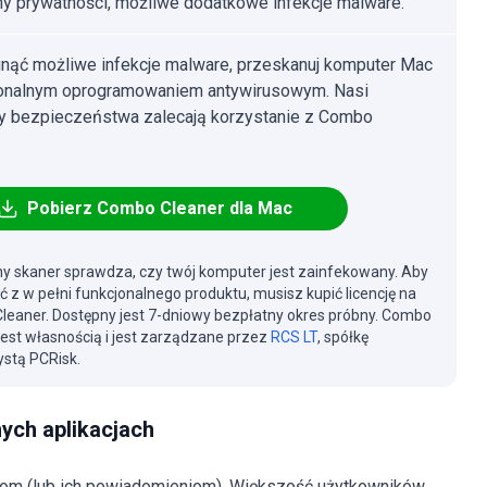
y prywatności, możliwe dodatkowe infekcje malware.
nąć możliwe infekcje malware, przeskanuj komputer Mac
jonalnym oprogramowaniem antywirusowym. Nasi
cy bezpieczeństwa zalecają korzystanie z Combo
Pobierz Combo Cleaner dla Mac
y skaner sprawdza, czy twój komputer jest zainfekowany. Aby
ć z w pełni funkcjonalnego produktu, musisz kupić licencję na
eaner. Dostępny jest 7-dniowy bezpłatny okres próbny. Combo
jest własnością i jest zarządzane przez
RCS LT
, spółkę
stą PCRisk.
nych aplikacjach
nom (lub ich powiadomieniom). Większość użytkowników