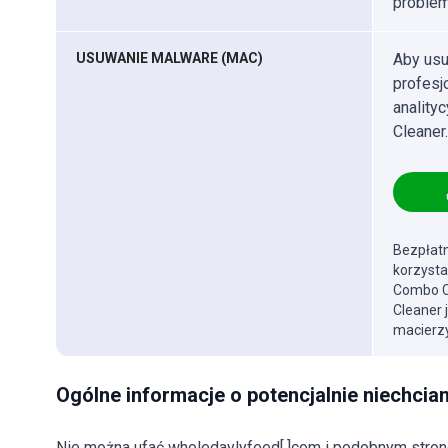
problem
USUWANIE MALWARE (MAC)
Aby usu
profes
anality
Cleaner.
Bezpłatn
korzysta
Combo Cl
Cleaner 
macierzy
Ogólne informacje o potencjalnie niechcia
Nie można ufać wholedaylyfeed[.]com i podobnym stro