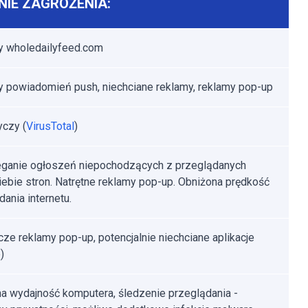
IE ZAGROŻENIA:
y wholedailyfeed.com
 powiadomień push, niechciane reklamy, reklamy pop-up
yczy (
VirusTotal
)
ganie ogłoszeń niepochodzących z przeglądanych
iebie stron. Natrętne reklamy pop-up. Obniżona prędkość
dania internetu.
ze reklamy pop-up, potencjalnie niechciane aplikacje
)
a wydajność komputera, śledzenie przeglądania -