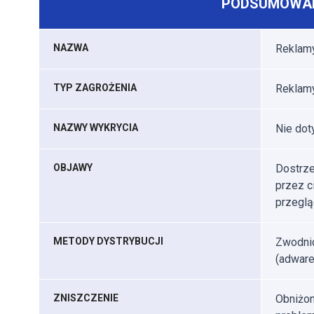
PODSUMOWAN
NAZWA
Reklam
TYP ZAGROŻENIA
Reklamy
NAZWY WYKRYCIA
Nie dot
OBJAWY
Dostrze
przez c
przeglą
METODY DYSTRYBUCJI
Zwodnic
(adware
ZNISZCZENIE
Obniżon