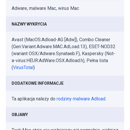
Adware, malware Mac, wirus Mac
NAZWY WYKRYCIA
Avast (MacOS:Adload-AG [Adw]), Combo Cleaner
(Gen:Variant.Adware.MAC.AdLoad.13), ESET-NOD32
(wariant OSX/Adware.Synataeb.F), Kaspersky (Not-
a-virus:HEUR:AdWare.OSX.Adload.h), Pełna lista
(
VirusTotal
)
DODATKOWE INFORMACJE
Ta aplikacja należy do
rodziny malware Adload
.
OBJAWY