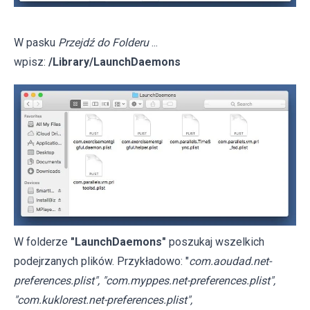
W pasku
Przejdź do Folderu
...
wpisz:
/Library/LaunchDaemons
W folderze
"LaunchDaemons"
poszukaj wszelkich
podejrzanych plików. Przykładowo: "
com.aoudad.net-
preferences.plist", "com.myppes.net-preferences.plist",
"com.kuklorest.net-preferences.plist",