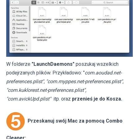
W folderze
"LaunchDaemons"
poszukaj wszelkich
podejrzanych plików. Przykładowo: "
com.aoudad.net-
preferences.plist", "com.myppes.net-preferences.plist",
"com.kuklorest.net-preferences.plist",
"com.avickUpd.plist"
itp. oraz
przenieś je do Kosza.
Przeskanuj swój Mac za pomocą Combo
Cleaner: