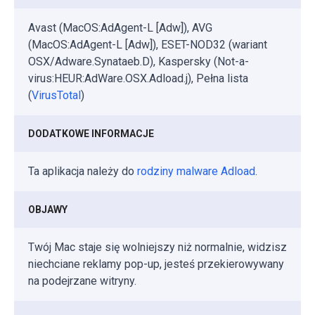
Avast (MacOS:AdAgent-L [Adw]), AVG
(MacOS:AdAgent-L [Adw]), ESET-NOD32 (wariant
OSX/Adware.Synataeb.D), Kaspersky (Not-a-
virus:HEUR:AdWare.OSX.Adload.j), Pełna lista
(
VirusTotal
)
DODATKOWE INFORMACJE
Ta aplikacja należy do
rodziny malware Adload
.
OBJAWY
Twój Mac staje się wolniejszy niż normalnie, widzisz
niechciane reklamy pop-up, jesteś przekierowywany
na podejrzane witryny.