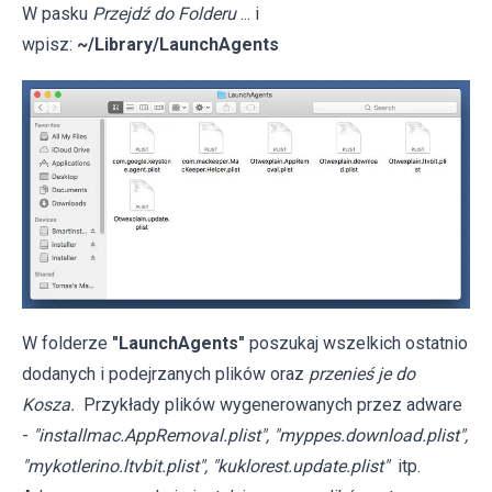
W pasku
Przejdź do Folderu
... i
wpisz:
~/Library/LaunchAgents
W folderze
"LaunchAgents"
poszukaj wszelkich ostatnio
dodanych i podejrzanych plików oraz
przenieś je do
Kosza.
Przykłady plików wygenerowanych przez adware
-
"installmac.AppRemoval.plist", "myppes.download.plist",
"mykotlerino.ltvbit.plist", "kuklorest.update.plist"
itp.