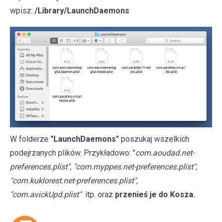
wpisz:
/Library/LaunchDaemons
W folderze
"LaunchDaemons"
poszukaj wszelkich
podejrzanych plików. Przykładowo: "
com.aoudad.net-
preferences.plist", "com.myppes.net-preferences.plist",
"com.kuklorest.net-preferences.plist",
"com.avickUpd.plist"
itp. oraz
przenieś je do Kosza.