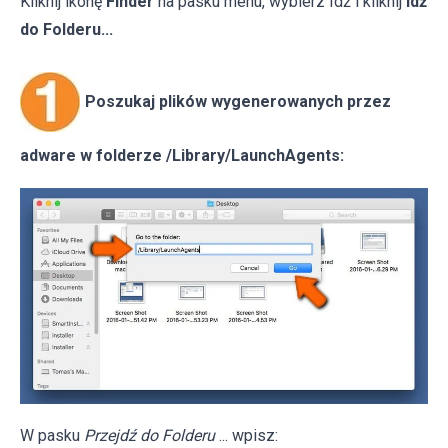
Kliknij ikonę
Finder
na pasku menu, wybierz Idź i kliknij
Idź
do Folderu...
Poszukaj plików wygenerowanych przez
adware w folderze /Library/LaunchAgents:
W pasku
Przejdź do Folderu
... wpisz: