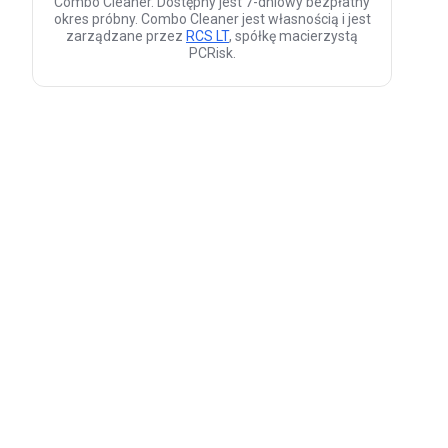
Combo Cleaner. Dostępny jest 7-dniowy bezpłatny
okres próbny. Combo Cleaner jest własnością i jest
zarządzane przez
RCS LT
, spółkę macierzystą
PCRisk.