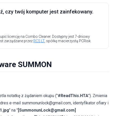
, czy twój komputer jest zainfekowany.
upić licencję na Combo Cleaner. Dostępny jest 7-dniowy
est zarządzane przez
RCS LT
, spółkę macierzystą PCRisk.
omware SUMMON
etla notatkę z żądaniem okupu ("
#ReadThis.HTA
"). Zmienia
dres e-mail summonunlock@gmail.com, identyfikator ofiary i
1.jpg
" na "
[SummonunLock@gmail.com]