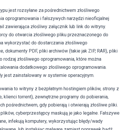
ypu jest rozsyłane za pośrednictwem złośliwego
ia oprogramowania i fałszywych narzędzi nieoficjalnej
zawierająca złośliwy załącznik lub link do witryny.
orcy do otwarcia złośliwego pliku przeznaczonego do
na wykorzystać do dostarczania złośliwego
 dokumenty PDF, pliki archiwów (takie jak ZIP, RAR), pliki
n to rodzaj złośliwego oprogramowania, które można
stalowania dodatkowego złośliwego oprogramowania.
y jest zainstalowany w systemie operacyjnym.
wania to witryny z bezpłatnym hostingiem plików, strony z
e, klienci torrent), zewnętrzne programy do pobierania,
ich pośrednictwem, gdy pobierają i otwierają złośliwe pliki.
plików, cyberprzestępcy maskują je jako legalne. Fałszywe
wane, infekują komputery, wykorzystując błędy/wady
talowane, lub instalując malware zamiast poprawek bądź