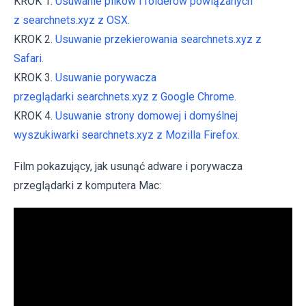
KROK 1.
Usuwanie plików i folderów powiązanych
z searchnets.xyz z OSX.
KROK 2.
Usuwanie przekierowania searchnets.xyz z
Safari.
KROK 3.
Usuwanie porywacza
przeglądarki searchnets.xyz z Google Chrome.
KROK 4.
Usuwanie strony domowej i domyślnej
wyszukiwarki searchnets.xyz z Mozilla Firefox.
Film pokazujący, jak usunąć adware i porywacza
przeglądarki z komputera Mac: