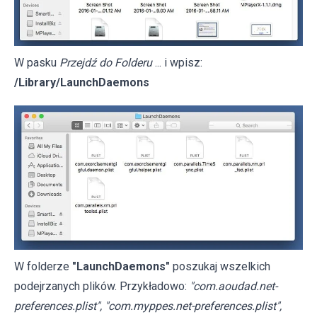
W pasku
Przejdź do Folderu
... i wpisz:
/Library/LaunchDaemons
W folderze
"LaunchDaemons"
poszukaj wszelkich
podejrzanych plików. Przykładowo:
"com.aoudad.net-
preferences.plist", "com.myppes.net-preferences.plist",