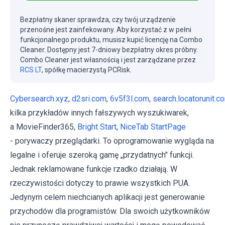
Bezpłatny skaner sprawdza, czy twój urządzenie
przenośne jest zainfekowany. Aby korzystać z w pełni
funkcjonalnego produktu, musisz kupić licencję na Combo
Cleaner. Dostępny jest 7-dniowy bezpłatny okres próbny.
Combo Cleaner jest własnością i jest zarządzane przez
RCS LT
, spółkę macierzystą PCRisk.
Cybersearch.xyz
,
d2sri.com
,
6v5f3l.com
,
search.locatorunit.c
kilka przykładów innych fałszywych wyszukiwarek,
a MovieFinder365,
Bright Start
,
NiceTab StartPage
- porywaczy przeglądarki. To oprogramowanie wygląda na
legalne i oferuje szeroką gamę „przydatnych" funkcji.
Jednak reklamowane funkcje rzadko działają. W
rzeczywistości dotyczy to prawie wszystkich PUA.
Jedynym celem niechcianych aplikacji jest generowanie
przychodów dla programistów. Dla swoich użytkowników