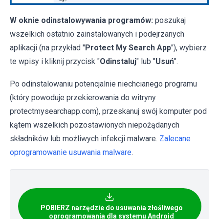
W oknie odinstalowywania programów:
poszukaj
wszelkich ostatnio zainstalowanych i podejrzanych
aplikacji (na przykład "
Protect My Search App
"), wybierz
te wpisy i kliknij przycisk "
Odinstaluj
" lub "
Usuń
".
Po odinstalowaniu potencjalnie niechcianego programu
(który powoduje przekierowania do witryny
protectmysearchapp.com), przeskanuj swój komputer pod
kątem wszelkich pozostawionych niepożądanych
składników lub możliwych infekcji malware.
Zalecane
oprogramowanie usuwania malware
.
POBIERZ narzędzie do usuwania złośliwego
oprogramowania dla systemu Android