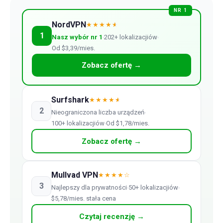
NR 1
NordVPN
★★★★
★
1
Nasz wybór nr 1
202+ lokalizacjiów
Od $3,39/mies.
Zobacz ofertę →
Surfshark
★★★★
★
2
Nieograniczona liczba urządzeń
100+ lokalizacjiów
Od $1,78/mies.
Zobacz ofertę →
Mullvad VPN
★★★★☆
3
Najlepszy dla prywatności
50+ lokalizacjiów
$5,78/mies. stała cena
Czytaj recenzję →