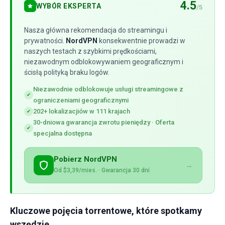
4.5
WYBÓR EKSPERTA
/5
Nasza główna rekomendacja do streamingu i
prywatności.
NordVPN
konsekwentnie prowadzi w
naszych testach z szybkimi prędkościami,
niezawodnym odblokowywaniem geograficznym i
ścisłą polityką braku logów.
Niezawodnie odblokowuje usługi streamingowe z
✔
ograniczeniami geograficznymi
202+ lokalizacjiów w 111 krajach
✔
30-dniowa gwarancja zwrotu pieniędzy · Oferta
✔
specjalna dostępna
Pobierz NordVPN
→
Od $3,39/mies. · Gwarancja 30 dni
Kluczowe pojęcia torrentowe, które spotkamy
wszędzie