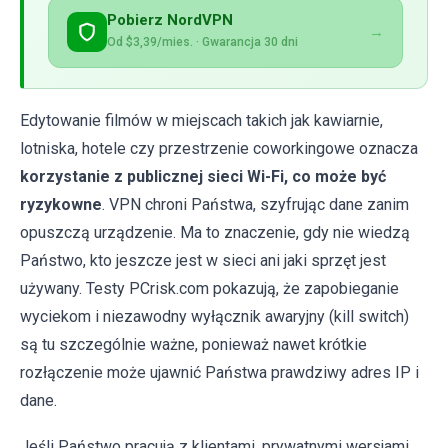
Pobierz NordVPN
→
Od $3,39/mies. · Gwarancja 30 dni
Edytowanie filmów w miejscach takich jak kawiarnie,
lotniska, hotele czy przestrzenie coworkingowe oznacza
korzystanie z publicznej sieci Wi-Fi, co może być
ryzykowne
. VPN chroni Państwa, szyfrując dane zanim
opuszczą urządzenie. Ma to znaczenie, gdy nie wiedzą
Państwo, kto jeszcze jest w sieci ani jaki sprzęt jest
używany. Testy PCrisk.com pokazują, że zapobieganie
wyciekom i niezawodny wyłącznik awaryjny (kill switch)
są tu szczególnie ważne, ponieważ nawet krótkie
rozłączenie może ujawnić Państwa prawdziwy adres IP i
dane.
Jeśli Państwo pracują z klientami, prywatnymi wersjami