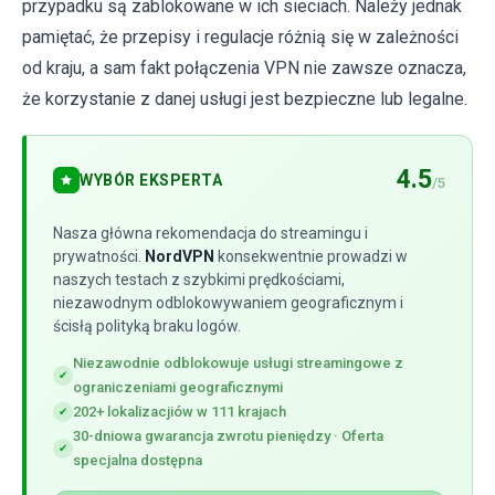
przypadku są zablokowane w ich sieciach. Należy jednak
pamiętać, że przepisy i regulacje różnią się w zależności
od kraju, a sam fakt połączenia VPN nie zawsze oznacza,
że korzystanie z danej usługi jest bezpieczne lub legalne.
4.5
WYBÓR EKSPERTA
/5
Nasza główna rekomendacja do streamingu i
prywatności.
NordVPN
konsekwentnie prowadzi w
naszych testach z szybkimi prędkościami,
niezawodnym odblokowywaniem geograficznym i
ścisłą polityką braku logów.
Niezawodnie odblokowuje usługi streamingowe z
✔
ograniczeniami geograficznymi
202+ lokalizacjiów w 111 krajach
✔
30-dniowa gwarancja zwrotu pieniędzy · Oferta
✔
specjalna dostępna