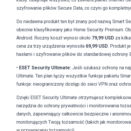
szyfrowanie plików Secure Data, co czyni go kompletn
Do niedawna produkt ten był znany pod nazwą Smart Secu
obecnie klasyfikowany jako Home Security Premium. O
Android. Roczny koszt wynosi około
79,99 USD
za kilka
cena za trzy urządzenia wynosiła
69,99 USD
. Produkt 
hasłami i szyfrowanie plików do standardowej ochrony 
•
ESET Security Ultimate:
Jeśli szukasz ochrony na na
Ultimate. Ten plan łączy wszystkie funkcje pakietu Sma
funkcje: nieograniczony dostęp do sieci VPN oraz ochr
Dzięki ESET Security Ultimate otrzymujesz kompleksow
narzędzia do ochrony prywatności i monitorowania tożs
danych, zapewniający całkowicie bezpieczne i anonimow
monitorujących Twoją tożsamość (takich jak monitorow
w przywracaniu tożsamości).