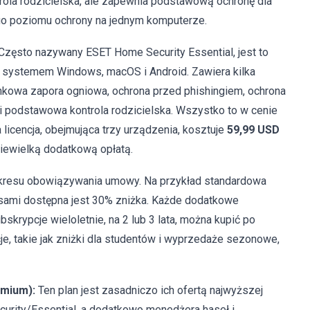
trola rodzicielska, ale zapewnia podstawową ochronę dla
go poziomu ochrony na jednym komputerze.
Często nazywany ESET Home Security Essential, jest to
 z systemem Windows, macOS i Android. Zawiera kilka
nkowa zapora ogniowa, ochrona przed phishingiem, ochrona
i podstawowa kontrola rodzicielska. Wszystko to w cenie
 licencja, obejmująca trzy urządzenia, kosztuje
59,99 USD
niewielką dodatkową opłatą.
okresu obowiązywania umowy. Na przykład standardowa
asami dostępna jest 30% zniżka. Każde dodatkowe
krypcje wieloletnie, na 2 lub 3 lata, można kupić po
je, takie jak zniżki dla studentów i wyprzedaże sezonowe,
emium):
Ten plan jest zasadniczo ich ofertą najwyższej
ecurity/Essential, a dodatkowo menedżera haseł i