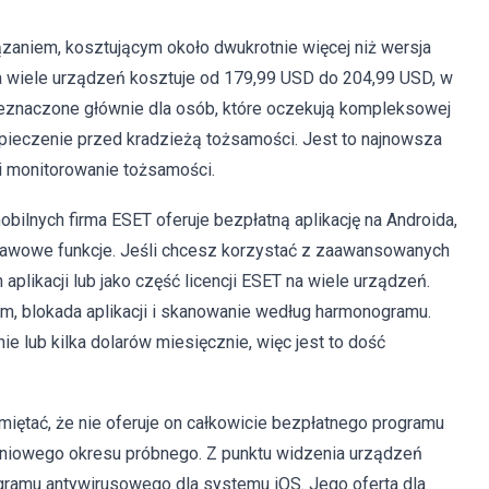
ązaniem, kosztującym około dwukrotnie więcej niż wersja
a wiele urządzeń kosztuje od 179,99 USD do 204,99 USD, w
zeznaczone głównie dla osób, które oczekują kompleksowej
pieczenie przed kradzieżą tożsamości. Jest to najnowsza
 i monitorowanie tożsamości.
ilnych firma ESET oferuje bezpłatną aplikację na Androida,
stawowe funkcje. Jeśli chcesz korzystać z zaawansowanych
plikacji lub jako część licencji ESET na wiele urządzeń.
iem, blokada aplikacji i skanowanie według harmonogramu.
e lub kilka dolarów miesięcznie, więc jest to dość
miętać, że nie oferuje on całkowicie bezpłatnego programu
niowego okresu próbnego. Z punktu widzenia urządzeń
gramu antywirusowego dla systemu iOS. Jego oferta dla