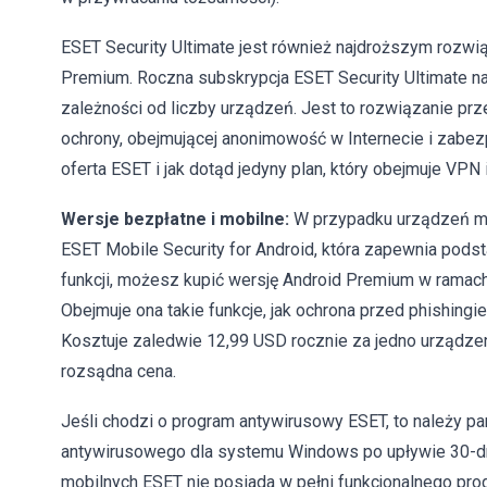
ESET Security Ultimate jest również najdroższym rozwi
Premium. Roczna subskrypcja ESET Security Ultimate n
zależności od liczby urządzeń. Jest to rozwiązanie pr
ochrony, obejmującej anonimowość w Internecie i zabez
oferta ESET i jak dotąd jedyny plan, który obejmuje VPN
Wersje bezpłatne i mobilne:
W przypadku urządzeń mob
ESET Mobile Security for Android, która zapewnia pod
funkcji, możesz kupić wersję Android Premium w ramach a
Obejmuje ona takie funkcje, jak ochrona przed phishing
Kosztuje zaledwie 12,99 USD rocznie za jedno urządzeni
rozsądna cena.
Jeśli chodzi o program antywirusowy ESET, to należy pa
antywirusowego dla systemu Windows po upływie 30-d
mobilnych ESET nie posiada w pełni funkcjonalnego pro