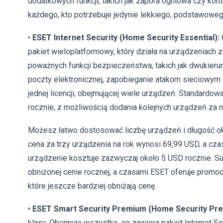
dodatkowych funkcji, takich jak zapora ogniowa czy kon
każdego, kto potrzebuje jedynie lekkiego, podstawowe
•
ESET Internet Security (Home Security Essential):
pakiet wieloplatformowy, który działa na urządzeniach
poważnych funkcji bezpieczeństwa, takich jak dwukieru
poczty elektronicznej, zapobieganie atakom sieciowym 
jednej licencji, obejmującej wiele urządzeń. Standardowa
rocznie, z możliwością dodania kolejnych urządzeń za 
Możesz łatwo dostosować liczbę urządzeń i długość 
cena za trzy urządzenia na rok wynosi 69,99 USD, a cz
urządzenie kosztuje zazwyczaj około 5 USD rocznie. Subs
obniżonej cenie rocznej, a czasami ESET oferuje promoc
które jeszcze bardziej obniżają cenę.
•
ESET Smart Security Premium (Home Security Pr
klasy. Obejmuje wszystko, co zawiera pakiet Internet S