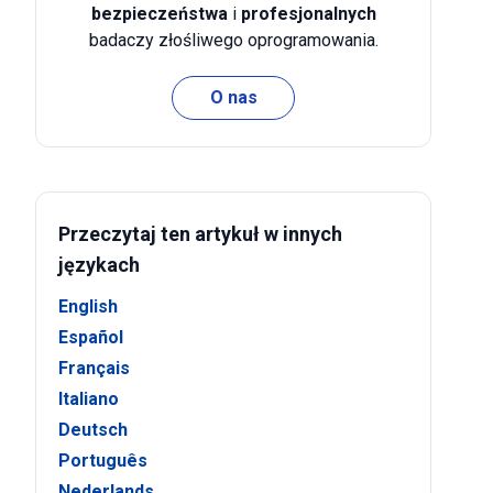
bezpieczeństwa
i
profesjonalnych
badaczy złośliwego oprogramowania.
O nas
Przeczytaj ten artykuł w innych
językach
English
Español
Français
Italiano
Deutsch
Português
Nederlands