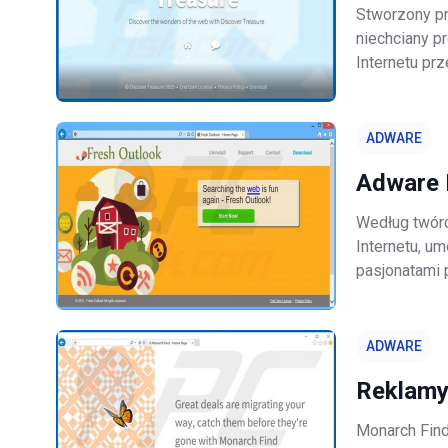
Stworzony pr
niechciany p
Internetu pr
wyświetlanie
związanych z
ADWARE
Adware 
Według twórc
Internetu, u
pasjonatami 
zwiększenia 
celu porównan
ADWARE
Reklamy
Monarch Find