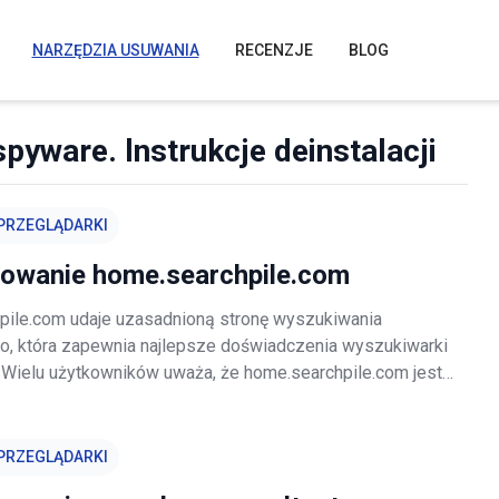
NARZĘDZIA USUWANIA
RECENZJE
BLOG
pyware. lnstrukcje deinstalacji
PRZEGLĄDARKI
rowanie home.searchpile.com
ile.com udaje uzasadnioną stronę wyszukiwania
o, która zapewnia najlepsze doświadczenia wyszukiwarki
. Wielu użytkowników uważa, że home.searchpile.com jest
ydatną stroną internetowej. Niemniej jednak, bardzo ważne
dzieć, że ta strona
PRZEGLĄDARKI