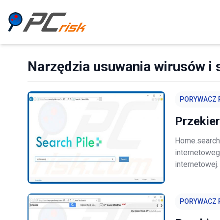
Narzędzia usuwania wirusów i s
PORYWACZ 
Przekie
Home.searchp
internetoweg
internetowej
legalną i prz
jest, aby wie
PORYWACZ 