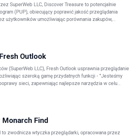
zez SuperWeb LLC, Discover Treasure to potencjalnie
rogram (PUP), obiecujący poprawić jakość przeglądania
zez użytkowników umożliwiając porównania zakupów,
 kuponów oraz świadczenie innych podobnych funkcji
 zakupami online - "Jesteśmy
Fresh Outlook
ów (SuperWeb LLC), Fresh Outlook usprawnia przeglądanie
możliwiając szeroką gamę przydatnych funkcji - "Jesteśmy
poprawy sieci, zapewniając najlepsze narzędzia w celu
doświadczenia przeglądania, od przeszukiwania sieci w
ia ofert onlin
 Monarch Find
 to zwodnicza wtyczka przeglądarki, opracowana przez