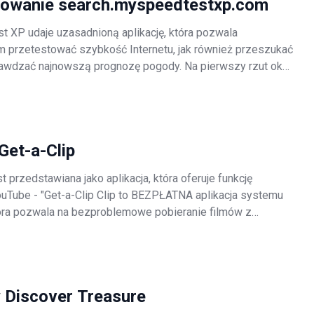
rowanie search.myspeedtestxp.com
 XP udaje uzasadnioną aplikację, która pozwala
 przetestować szybkość Internetu, jak również przeszukać
prawdzać najnowszą prognozę pogody. Na pierwszy rzut oka
że faktycznie wydawać się uzasadniona i poręczna. Jednak
zywe, ponieważ My
Get-a-Clip
st przedstawiana jako aplikacja, która oferuje funkcję
ouTube - "Get-a-Clip Clip to BEZPŁATNA aplikacja systemu
ra pozwala na bezproblemowe pobieranie filmów z
odrębnianie audio w różnych formatach". Te fałszywe
ą wykorzystywane do oszu
 Discover Treasure