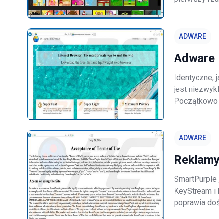
przydatna, j
adware. Trzy
ADWARE
Adware 
Identyczne, j
jest niezwyk
Początkowo a
jednak Intern
niechciany p
ADWARE
Reklamy
SmartPurple 
KeyStream i 
poprawia doś
umożliwiając 