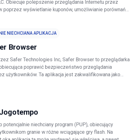
. Obiecuje polepszenie przeglądania Internetu przez
w poprzez wyświetlanie kuponów, umożliwianie porównań
ne podobne funkcje - "Jesteśmy pasjonatami poprawy sieci,
najlepsze narzędzia
IE NIECHCIANA APLIKACJA
er Browser
zez Safer Technologies Inc, Safer Browser to przeglądarka
 obiecująca poprawić bezpieczeństwo przeglądania
ez użytkowników. Ta aplikacja jest zakwalifikowana jako
 niechciany program (PUP) ze względu na oszukańczą
etingu oprogramowania
 Jogotempo
 potencjalnie niechciany program (PUP), obiecujący
ytkownikom granie w różne wciągające gry flash. Na
t oka aplikacja ta może wydawać się właściwa, a nawet