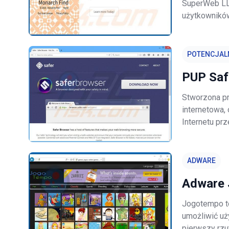
SuperWeb LLC
użytkownikó
zakupów i in
zapewniając 
POTENCJALN
PUP Saf
Stworzona pr
internetowa,
Internetu prz
potencjalnie
metodę mark
ADWARE
Adware
Jogotempo to
umożliwić uż
pierwszy rzu