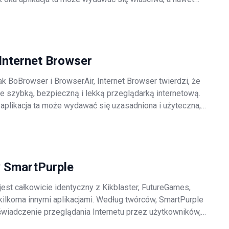
ednak należy pamiętać, że Jogotempo jest traktowany jako
 główne powody tych neg
Internet Browser
ak BoBrowser i BrowserAir, Internet Browser twierdzi, że
le szybką, bezpieczną i lekką przeglądarką internetową.
plikacja ta może wydawać się uzasadniona i użyteczna,
et Browser jest zakwalifikowana jako adware i potencjalnie
rogram (
 SmartPurple
jest całkowicie identyczny z Kikblaster, FutureGames,
kilkoma innymi aplikacjami. Według twórców, SmartPurple
wiadczenie przeglądania Internetu przez użytkowników,
renderowanie różnych treści graficznych (wideo, tekstu itp.).