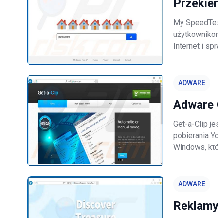
Przekie
My SpeedTest
użytkownikom
Internet i s
aplikacja mo
jest to fałs
ADWARE
Adware 
Get-a-Clip je
pobierania Y
Windows, któ
YouTube i wy
obietnice s
ADWARE
Reklamy