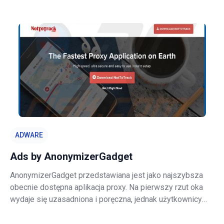
Internetu - "Jesteśmy pasjonatami poprawy sieci,
zapewniając najlepsze narzędzia w celu zwiększenia
doświadczenia przeglądania, od przeszukiwania sieci
ADWARE
Ads by AnonymizerGadget
AnonymizerGadget przedstawiana jest jako najszybsza
obecnie dostępna aplikacja proxy. Na pierwszy rzut oka
wydaje się uzasadniona i poręczna, jednak użytkownicy
powinni wiedzieć, że jest często dystrybuowana w
pakiecie wraz z innym oprogramowaniem. Ponadto