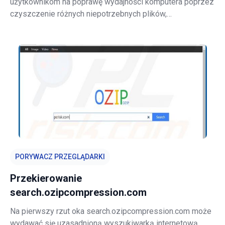
użytkownikom na poprawę wydajności komputera poprzez
czyszczenie różnych niepotrzebnych plików,
optymalizację zadań, blokowanie złośliwych stron itd.
Należy jednak pamiętać, że ta aplikacja zarabia przy użyciu
modelu reklamy "Pay Per Click" [PP
PORYWACZ PRZEGLĄDARKI
Przekierowanie
search.ozipcompression.com
Na pierwszy rzut oka search.ozipcompression.com może
wydawać się uzasadnioną wyszukiwarką internetową,