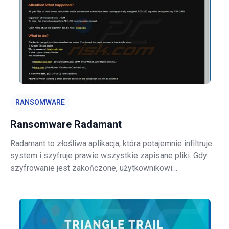
RANSOMWARE
Ransomware Radamant
Radamant to złośliwa aplikacja, która potajemnie infiltruje
system i szyfruje prawie wszystkie zapisane pliki. Gdy
szyfrowanie jest zakończone, użytkownikowi
prezentowany jest komunikat informujący, że trzeba
zapłacić okup w zamian za klucz prywatny, który jest
używany do odszyfrowania plików do