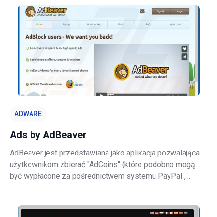
generuje różne natrętne reklamy online.
ADWARE
Ads by AdBeaver
AdBeaver jest przedstawiana jako aplikacja pozwalająca
użytkownikom zbierać "AdCoins" (które podobno mogą
być wypłacone za pośrednictwem systemu PayPal ,
bonów podarunkowych lub wpłat na cel dobroczynny) za
każdą wyświetlaną reklamę. Na pierwszy rzut oka ten
rodzaj funkcjonalności może wydawać s