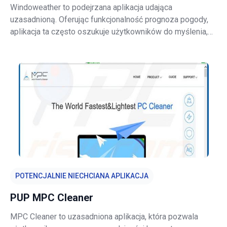
Windoweather to podejrzana aplikacja udająca
uzasadnioną. Oferując funkcjonalność prognoza pogody,
aplikacja ta często oszukuje użytkowników do myślenia,
że jest właściwa i poręczna. Jednak, ze względu na fakt,
że przenika ona do systemu bez zgody użytkowników,
śledzi przeglądanie Internetu i do
POTENCJALNIE NIECHCIANA APLIKACJA
PUP MPC Cleaner
MPC Cleaner to uzasadniona aplikacja, która pozwala