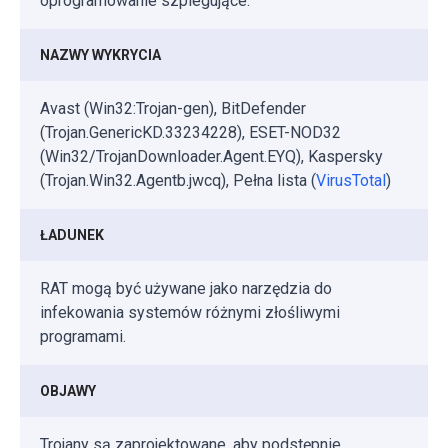
oprogramowanie szpiegujące.
NAZWY WYKRYCIA
Avast (Win32:Trojan-gen), BitDefender
(Trojan.GenericKD.33234228), ESET-NOD32
(Win32/TrojanDownloader.Agent.EYQ), Kaspersky
(Trojan.Win32.Agentb.jwcq), Pełna lista (
VirusTotal
)
ŁADUNEK
RAT mogą być używane jako narzędzia do
infekowania systemów różnymi złośliwymi
programami.
OBJAWY
Trojany są zaprojektowane, aby podstępnie