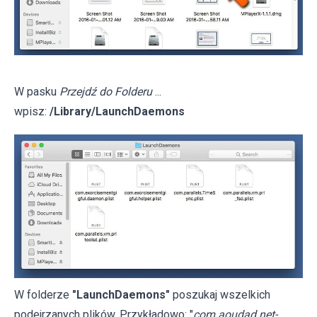
W pasku
Przejdź do Folderu
...
wpisz:
/Library/LaunchDaemons
W folderze
"LaunchDaemons"
poszukaj wszelkich
podejrzanych plików. Przykładowo: "
com.aoudad.net-