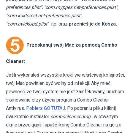
preferences.plist", "com.myppes.net-preferences.plist",
"com.kuklorest.net-preferences.plist",
"com.avickUpd.plist"
itp. oraz
przenieś je do Kosza.
Przeskanuj swój Mac za pomocą Combo
Cleaner:
Jeśli wykonałeś wszystkie kroki we właściwej kolejności,
twój Mac powinien być wolny od infekcji. Aby mieć
pewność, że twój system nie jest zainfekowany, uruchom
skanowanie przy użyciu programu Combo Cleaner
Antivirus.
Pobierz GO TUTAJ
. Po pobraniu pliku kliknij
dwukrotnie instalator
combocleaner.dmg
, w otwartym
oknie przeciągnij i upuść ikonę Combo Cleaner na górze