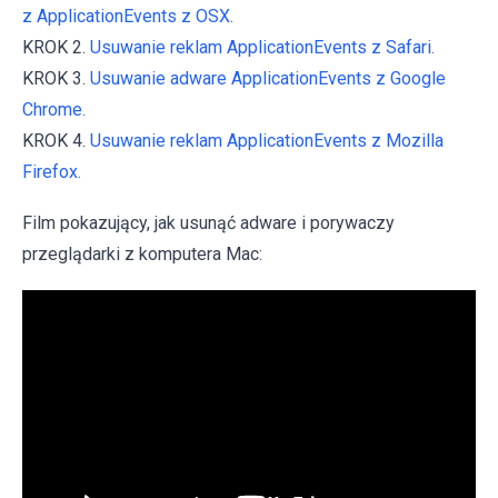
z ApplicationEvents z OSX.
KROK 2.
Usuwanie reklam ApplicationEvents z Safari.
KROK 3.
Usuwanie adware ApplicationEvents z Google
Chrome.
KROK 4.
Usuwanie reklam ApplicationEvents z Mozilla
Firefox.
Film pokazujący, jak usunąć adware i porywaczy
przeglądarki z komputera Mac: