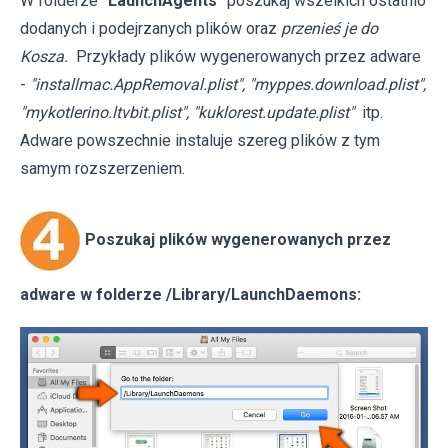
W folderze
"LaunchAgents"
poszukaj wszelkich ostatnio
dodanych i podejrzanych plików oraz
przenieś je do
Kosza.
Przykłady plików wygenerowanych przez adware
-
"installmac.AppRemoval.plist", "myppes.download.plist",
"mykotlerino.ltvbit.plist", "kuklorest.update.plist"
itp.
Adware powszechnie instaluje szereg plików z tym
samym rozszerzeniem.
Poszukaj plików wygenerowanych przez
adware w folderze /Library/LaunchDaemons: