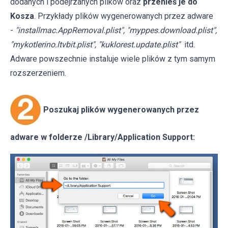
dodanych i podejrzanych plików oraz
przenieś je do
Kosza
. Przykłady plików wygenerowanych przez adware
-
"installmac.AppRemoval.plist", "myppes.download.plist",
"mykotlerino.ltvbit.plist", "kuklorest.update.plist"
itd.
Adware powszechnie instaluje wiele plików z tym samym
rozszerzeniem.
Poszukaj plików wygenerowanych przez
adware w folderze /Library/Application Support: