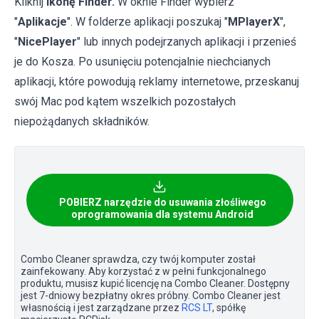
Kliknij
ikonę Finder.
W oknie Finder wybierz
"
Aplikacje
". W folderze aplikacji poszukaj "
MPlayerX
",
"
NicePlayer
" lub innych podejrzanych aplikacji i przenieś
je do Kosza. Po usunięciu potencjalnie niechcianych
aplikacji, które powodują reklamy internetowe, przeskanuj
swój Mac pod kątem wszelkich pozostałych
niepożądanych składników.
POBIERZ narzędzie do usuwania złośliwego
oprogramowania dla systemu Android
Combo Cleaner sprawdza, czy twój komputer został
zainfekowany. Aby korzystać z w pełni funkcjonalnego
produktu, musisz kupić licencję na Combo Cleaner. Dostępny
jest 7-dniowy bezpłatny okres próbny. Combo Cleaner jest
własnością i jest zarządzane przez
RCS LT
, spółkę