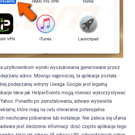
ia użytkownikom wyniki wyszukiwania generowane przez
ejrzany adres. Mówiąc najprościej, ta aplikacja została
ej podejrzanej witryny. Uwaga: Google jest legalną
likacje takie jak HelperEvents mogą również wykorzystywać
 i Yahoo. Ponadto po zainstalowaniu, adware wyświetla
klamy, które mają na celu otwieranie potencjalnie
 niechciane pobieranie lub instalacje. Nie zaleca się ufania
adware jest śledzenie informacji: dość często aplikacje tego
wnika, takie jak adresy IP, adresy URL odwiedzanych witryn,