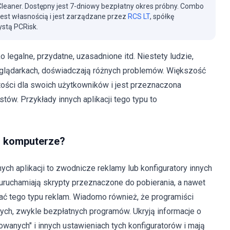
eaner. Dostępny jest 7-dniowy bezpłatny okres próbny. Combo
jest własnością i jest zarządzane przez
RCS LT
, spółkę
stą PCRisk.
 legalne, przydatne, uzasadnione itd. Niestety ludzie,
zeglądarkach, doświadczają różnych problemów. Większość
rtości dla swoich użytkowników i jest przeznaczona
ów. Przykłady innych aplikacji tego typu to
m komputerze?
h aplikacji to zwodnicze reklamy lub konfiguratory innych
u uruchamiają skrypty przeznaczone do pobierania, a nawet
ać tego typu reklam. Wiadomo również, że programiści
nnych, zwykle bezpłatnych programów. Ukryją informacje o
anych" i innych ustawieniach tych konfiguratorów i mają