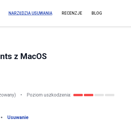
NARZĘDZIA USUWANIA
RECENZJE
BLOG
ents z MacOS
izowany)
•
Poziom uszkodzenia:
Usuwanie