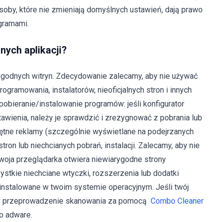
Osoby, które nie zmieniają domyślnych ustawień, dają prawo
gramami.
anych aplikacji?
arygodnych witryn. Zdecydowanie zalecamy, aby nie używać
gramowania, instalatorów, nieoficjalnych stron i innych
obieranie/instalowanie programów: jeśli konfigurator
awienia, należy je sprawdzić i zrezygnować z pobrania lub
ętne reklamy (szczególnie wyświetlane na podejrzanych
ron lub niechcianych pobrań, instalacji. Zalecamy, aby nie
 twoja przeglądarka otwiera niewiarygodne strony
ystkie niechciane wtyczki, rozszerzenia lub dodatki
instalowane w twoim systemie operacyjnym. Jeśli twój
amy przeprowadzenie skanowania za pomocą
Combo Cleaner
o adware.