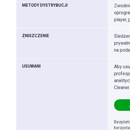
METODY DYSTRYBUCJI
Zwodnic
oprogra
player, 
ZNISZCZENIE
Śledzen
prywatn
na podej
USUWANI
Aby usu
profes
anality
Cleaner.
Bezpłatn
korzysta