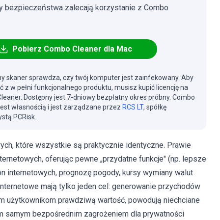
cy bezpieczeństwa zalecają korzystanie z Combo
Pobierz Combo Cleaner dla Mac
y skaner sprawdza, czy twój komputer jest zainfekowany. Aby
ć z w pełni funkcjonalnego produktu, musisz kupić licencję na
eaner. Dostępny jest 7-dniowy bezpłatny okres próbny. Combo
jest własnością i jest zarządzane przez
RCS LT
, spółkę
stą PCRisk.
ych, które wszystkie są praktycznie identyczne. Prawie
nternetowych, oferując pewne „przydatne funkcje" (np. lepsze
on internetowych, prognozę pogody, kursy wymiany walut
 internetowe mają tylko jeden cel: generowanie przychodów
im użytkownikom prawdziwą wartość, powodują niechciane
ę tym samym bezpośrednim zagrożeniem dla prywatności