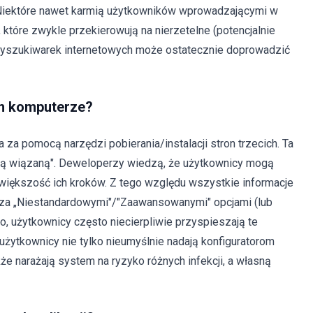
 Niektóre nawet karmią użytkowników wprowadzającymi w
 które zwykle przekierowują na nierzetelne (potencjalnie
 wyszukiwarek internetowych może ostatecznie doprowadzić
im komputerze?
a pomocą narzędzi pobierania/instalacji stron trzecich. Ta
ą wiązaną". Deweloperzy wiedzą, że użytkownicy mogą
ą większość ich kroków. Z tego względu wszystkie informacje
e za „Niestandardowymi"/"Zaawansowanymi" opcjami (lub
o, użytkownicy często niecierpliwie przyspieszają te
 użytkownicy nie tylko nieumyślnie nadają konfiguratorom
że narażają system na ryzyko różnych infekcji, a własną