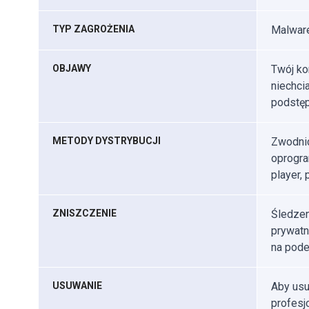
TYP ZAGROŻENIA
Malwar
OBJAWY
Twój ko
niechci
podstęp
METODY DYSTRYBUCJI
Zwodnic
oprogra
player, 
ZNISZCZENIE
Śledzen
prywatn
na podej
USUWANIE
Aby usu
profes