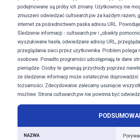
podejmowane są próby ich zmiany. Użytkownicy nie mog
zmuszeni odwiedzać cultsearch.pw za każdym razem, gd
internet za pośrednictwem paska adresu URL. Powoduje t
Śledzenie informacji - cultsearch.pw i „obiekty pomocnicz
wyszukiwane hasła, odwiedzane adresy URL, przeglądan
przeglądania sieci przez użytkownika. Problem polega 
osobowe. Ponadto programiści udostępniają te dane st
pieniądze. Osoby te generują przychody poprzez niewła
że ​​śledzenie informacji może ostatecznie doprowadzi
tożsamości. Zdecydowanie zalecamy usunięcie wszystkich
możliwe. Strona cultsearch.pw nie powinna być odwiedz
PODSUMOWAN
NAZWA
Porywac