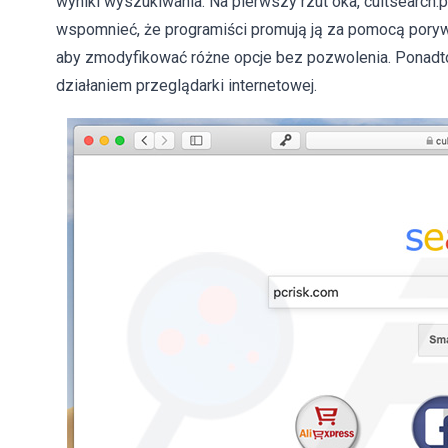
wyniki wyszukiwania. Na pierwszy rzut oka, cultsearch.
wspomnieć, że programiści promują ją za pomocą porywaj
aby zmodyfikować różne opcje bez pozwolenia. Ponadto,
działaniem przeglądarki internetowej.