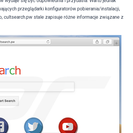
pw wydaje się być odpowiednia i przydatna. Warto jednak
ących przeglądarki konfiguratorów pobierania/instalacji,
 cultsearch.pw stale zapisuje różne informacje związane z