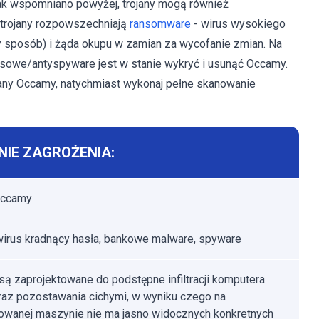
Jak wspomniano powyżej, trojany mogą również
trojany rozpowszechniają
ransomware
- wirus wysokiego
ny sposób) i żąda okupu w zamian za wycofanie zmian. Na
usowe/antyspyware jest w stanie wykryć i usunąć Occamy.
wany Occamy, natychmiast wykonaj pełne skanowanie
IE ZAGROŻENIA:
Occamy
 wirus kradnący hasła, bankowe malware, spyware
 są zaprojektowane do podstępne infiltracji komputera
oraz pozostawania cichymi, w wyniku czego na
owanej maszynie nie ma jasno widocznych konkretnych