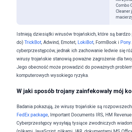
Combo Cl
Cleaner 
macierzy
Istnieją dziesiątki wirusów trojańskich, które są bardz
do)
TrickBot
, Adwind, Emotet,
LokiBot
, FormBook i
Pony
cyberprzestępców, jednak ich zachowanie ledwie się r
wirusy trojańskie stanowią poważne zagrożenie dla twoj
Jego obecność może prowadzić do poważnych problemów 
komputerowych wysokiego ryzyka.
W jaki sposób trojany zainfekowały mój k
Badania pokazują, że wirusy trojańskie są rozpowsze
FedEx package
, Important Documents IRS, HM Revenue 
Cyberprzestępcy wysyłają tysiące zwodniczych wiadomo
(plikami JavaScript, plikami JAR, dokumentami MS Office 