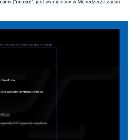
ccamy ("
nc.exe
") jest wymieniony w Menedżerze zadań