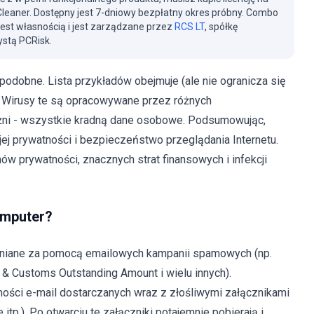
eaner. Dostępny jest 7-dniowy bezpłatny okres próbny. Combo
jest własnością i jest zarządzane przez
RCS LT
, spółkę
stą PCRisk.
o podobne. Lista przykładów obejmuje (ale nie ogranicza się
. Wirusy te są opracowywane przez różnych
óżni - wszystkie kradną dane osobowe. Podsumowując,
ej prywatności i bezpieczeństwo przeglądania Internetu.
prywatności, znacznych strat finansowych i infekcji
omputer?
chniane za pomocą emailowych kampanii spamowych (np.
& Customs Outstanding Amount i wielu innych).
ści e-mail dostarczanych wraz z złośliwymi załącznikami
itp.). Po otwarciu te załączniki potajemnie pobierają i