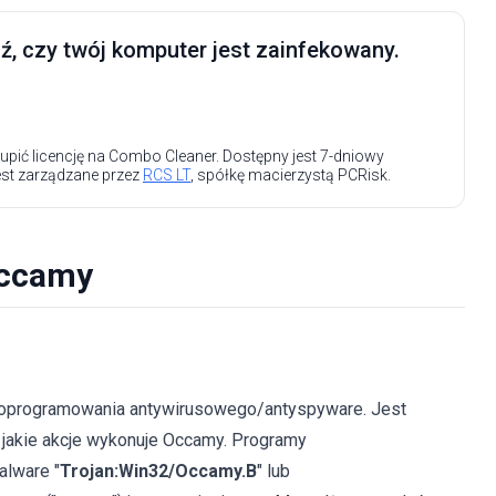
, czy twój komputer jest zainfekowany.
upić licencję na Combo Cleaner. Dostępny jest 7-dniowy
est zarządzane przez
RCS LT
, spółkę macierzystą PCRisk.
Occamy
 oprogramowania antywirusowego/antyspyware. Jest
, jakie akcje wykonuje Occamy. Programy
alware "
Trojan:Win32/Occamy.B
" lub