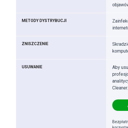
objawó
METODY DYSTRYBUCJI
Zainfek
interne
ZNISZCZENIE
Skradzi
kompute
USUWANIE
Aby usu
profes
anality
Cleaner.
Bezpłatn
korzysta