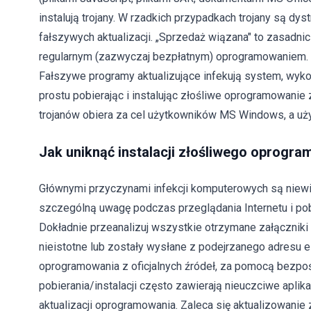
instalują trojany. W rzadkich przypadkach trojany są d
fałszywych aktualizacji. „Sprzedaż wiązana" to zasadnic
regularnym (zazwyczaj bezpłatnym) oprogramowaniem. 
Fałszywe programy aktualizujące infekują system, wyko
prostu pobierając i instalując złośliwe oprogramowanie
trojanów obiera za cel użytkowników MS Windows, a uży
Jak uniknąć instalacji złośliwego oprogr
Głównymi przyczynami infekcji komputerowych są niewi
szczególną uwagę podczas przeglądania Internetu i po
Dokładnie przeanalizuj wszystkie otrzymane załączniki w
nieistotne lub zostały wysłane z podejrzanego adresu e-m
oprogramowania z oficjalnych źródeł, za pomocą bezpoś
pobierania/instalacji często zawierają nieuczciwe aplik
aktualizacji oprogramowania. Zaleca się aktualizowanie 