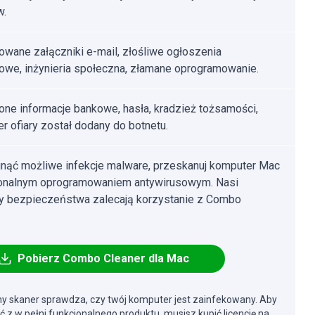
w.
owane załączniki e-mail, złośliwe ogłoszenia
towe, inżynieria społeczna, złamane oprogramowanie.
one informacje bankowe, hasła, kradzież tożsamości,
r ofiary został dodany do botnetu.
nąć możliwe infekcje malware, przeskanuj komputer Mac
jonalnym oprogramowaniem antywirusowym. Nasi
cy bezpieczeństwa zalecają korzystanie z Combo
Pobierz Combo Cleaner dla Mac
y skaner sprawdza, czy twój komputer jest zainfekowany. Aby
ć z w pełni funkcjonalnego produktu, musisz kupić licencję na