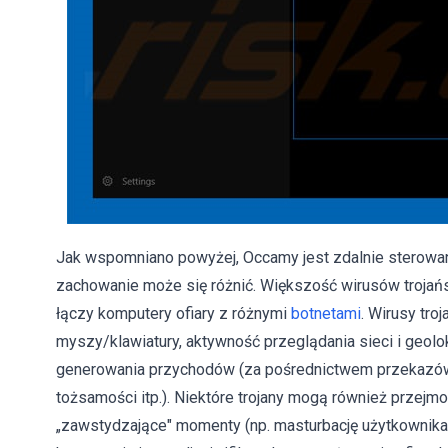
Jak wspomniano powyżej, Occamy jest zdalnie sterowa
zachowanie może się różnić. Większość wirusów trojański
łączy komputery ofiary z różnymi
botnetami
. Wirusy tro
myszy/klawiatury, aktywność przeglądania sieci i geolo
generowania przychodów (za pośrednictwem przekazów 
tożsamości itp.). Niektóre trojany mogą również przejm
„zawstydzające" momenty (np. masturbację użytkownika 