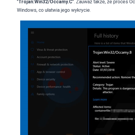
"
Trojan:Win32/Occamy.C
". Zauważ także, że proces O
Windows, co ułatwia jego wykrycie.