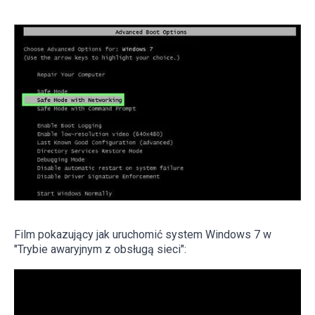
Film pokazujący jak uruchomić system Windows 7 w
"Trybie awaryjnym z obsługą sieci":