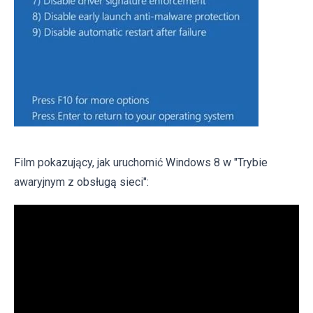
Film pokazujący, jak uruchomić Windows 8 w "Trybie
awaryjnym z obsługą sieci":