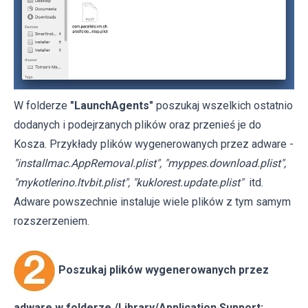
W folderze
"LaunchAgents"
poszukaj wszelkich ostatnio
dodanych i podejrzanych plików oraz przenieś je do
Kosza. Przykłady plików wygenerowanych przez adware -
"installmac.AppRemoval.plist", "myppes.download.plist",
"mykotlerino.ltvbit.plist", "kuklorest.update.plist"
itd.
Adware powszechnie instaluje wiele plików z tym samym
rozszerzeniem.
Poszukaj plików wygenerowanych przez
adware w folderze /Library/Application Support: