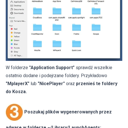
W folderze
"Application Support"
sprawdź wszelkie
ostatnio dodane i podejrzane foldery. Przykładowo
"MplayerX"
lub
"NicePlayer"
oraz
przenieś te foldery
do Kosza.
Poszukaj plików wygenerowanych przez
adware w folderze ~/Library/LaunchAgents: