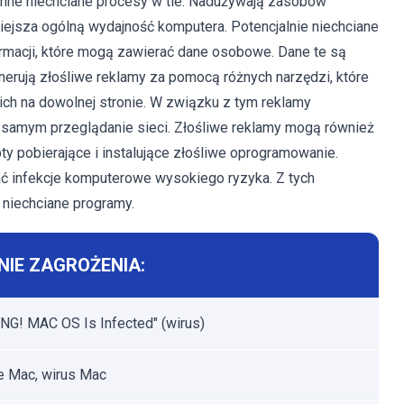
 inne niechciane procesy w tle. Nadużywają zasobów
jsza ogólną wydajność komputera. Potencjalnie niechciane
rmacji, które mogą zawierać dane osobowe. Dane te są
rują złośliwe reklamy za pomocą różnych narzędzi, które
cich na dowolnej stronie. W związku z tym reklamy
m samym przeglądanie sieci. Złośliwe reklamy mogą również
ty pobierające i instalujące złośliwe oprogramowanie.
 infekcje komputerowe wysokiego ryzyka. Z tych
niechciane programy.
IE ZAGROŻENIA:
G! MAC OS Is Infected" (wirus)
e Mac, wirus Mac