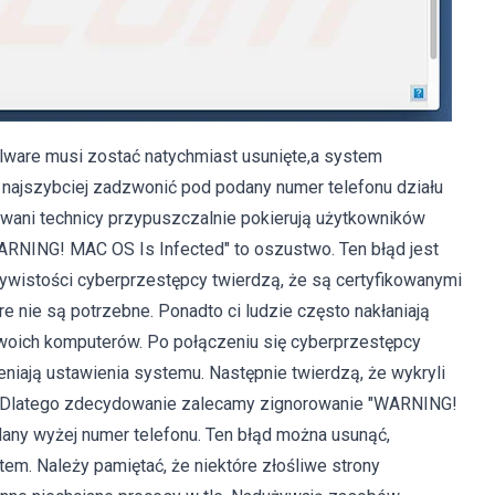
alware musi zostać natychmiast usunięte,a system
k najszybciej zadzwonić pod podany numer telefonu działu
kowani technicy przypuszczalnie pokierują użytkowników
ARNING! MAC OS Is Infected" to oszustwo. Ten błąd jest
zywistości cyberprzestępcy twierdzą, że są certyfikowanymi
óre nie są potrzebne. Ponadto ci ludzie często nakłaniają
woich komputerów. Po połączeniu się cyberprzestępcy
eniają ustawienia systemu. Następnie twierdzą, że wykryli
. Dlatego zdecydowanie zalecamy zignorowanie "WARNING!
any wyżej numer telefonu. Ten błąd można usunąć,
em. Należy pamiętać, że niektóre złośliwe strony