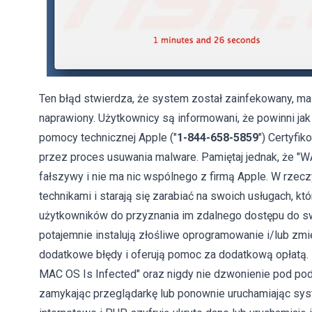
Ten błąd stwierdza, że ​​system został zainfekowany, m
naprawiony. Użytkownicy są informowani, że powinni ja
pomocy technicznej Apple ("
1-844-658-5859
") Certyfi
przez proces usuwania malware. Pamiętaj jednak, że "W
fałszywy i nie ma nic wspólnego z firmą Apple. W rzec
technikami i starają się zarabiać na swoich usługach, kt
użytkowników do przyznania im zdalnego dostępu do s
potajemnie instalują złośliwe oprogramowanie i/lub zmi
dodatkowe błędy i oferują pomoc za dodatkową opłatą
MAC OS Is Infected" oraz nigdy nie dzwonienie pod pod
zamykając przeglądarkę lub ponownie uruchamiając syst