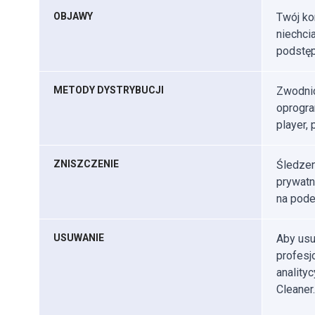
OBJAWY
Twój ko
niechci
podstęp
METODY DYSTRYBUCJI
Zwodnic
oprogra
player, 
ZNISZCZENIE
Śledzen
prywatn
na podej
USUWANIE
Aby usu
profes
anality
Cleaner.