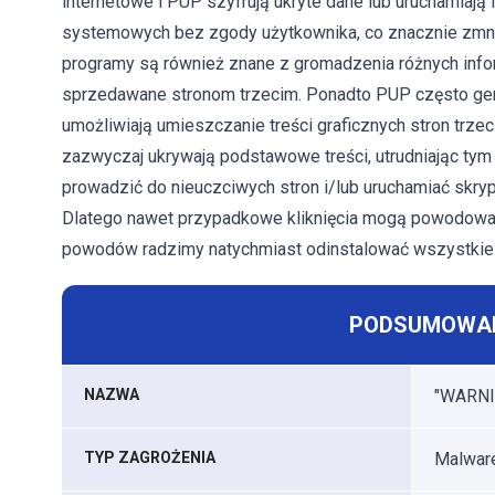
internetowe i PUP szyfrują ukryte dane lub uruchamiają
systemowych bez zgody użytkownika, co znacznie zmnie
programy są również znane z gromadzenia różnych info
sprzedawane stronom trzecim. Ponadto PUP często gene
umożliwiają umieszczanie treści graficznych stron trze
zazwyczaj ukrywają podstawowe treści, utrudniając ty
prowadzić do nieuczciwych stron i/lub uruchamiać skryp
Dlatego nawet przypadkowe kliknięcia mogą powodować
powodów radzimy natychmiast odinstalować wszystkie 
PODSUMOWAN
NAZWA
"WARNIN
TYP ZAGROŻENIA
Malwar