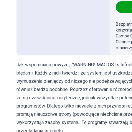
Bezpłatn
korzysta
Combo Cl
Cleaner 
macierzy
Jak wspomniano powyżej, "WARNING! MAC OS Is Infect
błędami. Każdy z nich twierdzi, że system jest uszkodz
wymuszenia pieniędzy od niczego nie podejrzewających
również bardzo podobne. Poprzez oferowanie różnorodn
że ​​są uzasadnione i użyteczne, jednak wszystkie poten
programistów. Dlatego tylko niewiele z nich przynosi r
promują nieuczciwe strony (powodujące niechciane przeki
wykorzystują zasoby systemu. Te programy stwarzają b
przeglądania Internetu.