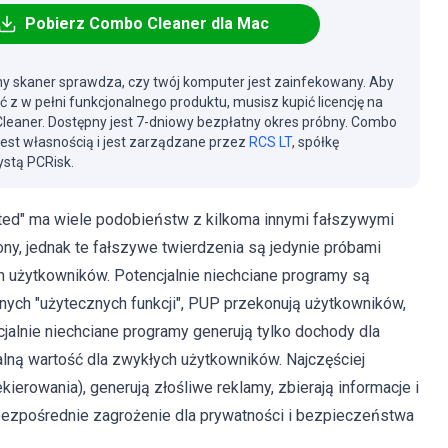
Pobierz Combo Cleaner dla Mac
y skaner sprawdza, czy twój komputer jest zainfekowany. Aby
ć z w pełni funkcjonalnego produktu, musisz kupić licencję na
eaner. Dostępny jest 7-dniowy bezpłatny okres próbny. Combo
jest własnością i jest zarządzane przez
RCS LT
, spółkę
stą PCRisk.
ed" ma wiele podobieństw z kilkoma innymi fałszywymi
ony, jednak te fałszywe twierdzenia są jedynie próbami
 użytkowników. Potencjalnie niechciane programy są
ych "użytecznych funkcji", PUP przekonują użytkowników,
cjalnie niechciane programy generują tylko dochody dla
ealną wartość dla zwykłych użytkowników. Najczęściej
erowania), generują złośliwe reklamy, zbierają informacje i
ezpośrednie zagrożenie dla prywatności i bezpieczeństwa