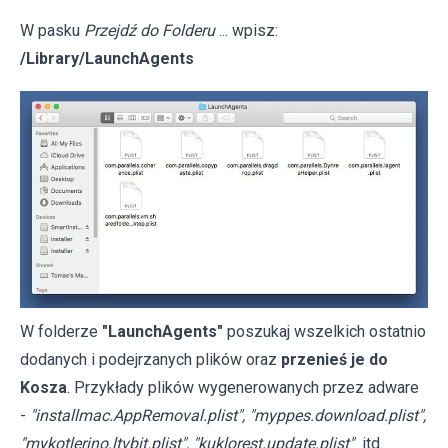
W pasku
Przejdź do Folderu
... wpisz:
/Library/LaunchAgents
W folderze
"LaunchAgents"
poszukaj wszelkich ostatnio
dodanych i podejrzanych plików oraz
przenieś je do
Kosza
. Przykłady plików wygenerowanych przez adware
-
"installmac.AppRemoval.plist", "myppes.download.plist",
"mykotlerino.ltvbit.plist", "kuklorest.update.plist"
itd.