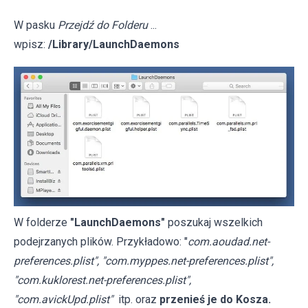
W pasku
Przejdź do Folderu
...
wpisz:
/Library/LaunchDaemons
W folderze
"LaunchDaemons"
poszukaj wszelkich
podejrzanych plików. Przykładowo: "
com.aoudad.net-
preferences.plist", "com.myppes.net-preferences.plist",
"com.kuklorest.net-preferences.plist",
"com.avickUpd.plist"
itp. oraz
przenieś je do Kosza.