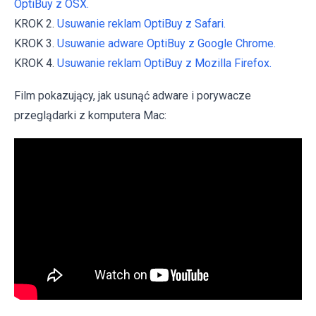
OptiBuy z OSX.
KROK 2.
Usuwanie reklam OptiBuy z Safari.
KROK 3.
Usuwanie adware OptiBuy z Google Chrome.
KROK 4.
Usuwanie reklam OptiBuy z Mozilla Firefox.
Film pokazujący, jak usunąć adware i porywacze
przeglądarki z komputera Mac: