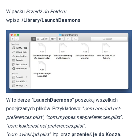
W pasku
Przejdź do Folderu
...
wpisz:
/Library/LaunchDaemons
W folderze
"LaunchDaemons"
poszukaj wszelkich
podejrzanych plików. Przykładowo: "
com.aoudad.net-
preferences.plist", "com.myppes.net-preferences.plist",
"com.kuklorest.net-preferences.plist",
"com.avickUpd.plist"
itp. oraz
przenieś je do Kosza.