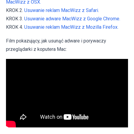
MacWizz z OSX.
KROK 2.
Usuwanie reklam MacWizz z Safari.
KROK 3.
Usuwanie adware MacWizz z Google Chrome.
KROK 4.
Usuwanie reklam MacWizz z Mozilla Firefox.
Film pokazujący, jak usunąć adware i porywaczy
przeglądarki z koputera Mac: