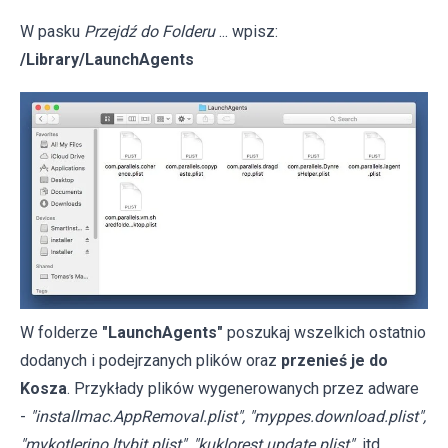
W pasku
Przejdź do Folderu
... wpisz:
/Library/LaunchAgents
W folderze
"LaunchAgents"
poszukaj wszelkich ostatnio
dodanych i podejrzanych plików oraz
przenieś je do
Kosza
. Przykłady plików wygenerowanych przez adware
-
"installmac.AppRemoval.plist", "myppes.download.plist",
"mykotlerino.ltvbit.plist", "kuklorest.update.plist"
itd.