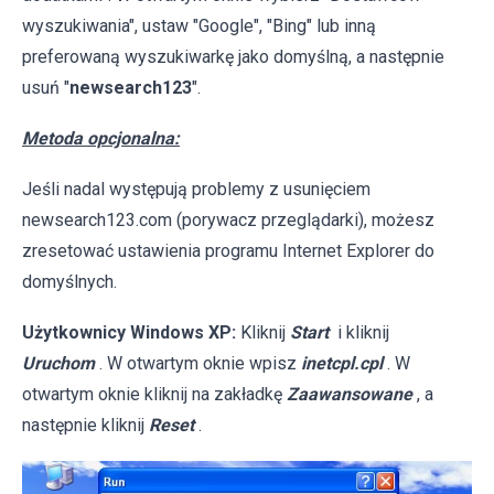
wyszukiwania", ustaw "Google", "Bing" lub inną
preferowaną wyszukiwarkę jako domyślną, a następnie
usuń "
newsearch123
".
Metoda opcjonalna:
Jeśli nadal występują problemy z usunięciem
newsearch123.com (porywacz przeglądarki), możesz
zresetować ustawienia programu Internet Explorer do
domyślnych.
Użytkownicy Windows XP:
Kliknij
Start
i kliknij
Uruchom
. W otwartym oknie wpisz
inetcpl.cpl
. W
otwartym oknie kliknij na zakładkę
Zaawansowane
, a
następnie kliknij
Reset
.