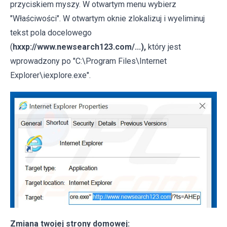
przyciskiem myszy. W otwartym menu wybierz
"Właściwości". W otwartym oknie zlokalizuj i wyeliminuj
tekst pola docelowego
(
hxxp://www.newsearch123.com/...),
który jest
wprowadzony po "C:\Program Files\Internet
Explorer\iexplore.exe".
Zmiana twojej strony domowej: